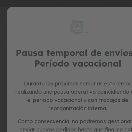
Idioma
Envío gratuito
Entrega en 24 - 72h laborables
Garantía de 3 años
es
Ir
al
special
contenido
prices
FAQ
¿CUÁL ES EL ANCHO DEL MANILLAR?
juguetes
¿CUÁL ES EL ANCHO
Pausa temporal de envíos
DEL MANILLAR?
c
o
PAYPAL
Periodo vacacional
r
El ancho del manillar es de 36cm.
r
TARJETAS
e
p
REGALO
a
Durante las próximas semanas estaremos
SOBRE
s
BEELOOM
realizando una pausa operativa coincidiendo
i
TU PEDIDO
l
el periodo vacacional y con trabajos de
l
CONDICIO
reorganización interna.
o
NES DE
s
ENVÍO
ECOTASAS
Como consecuencia, no podremos gestionar
b
enviar nuevos pedidos hasta que finalice es
DUDAS
i