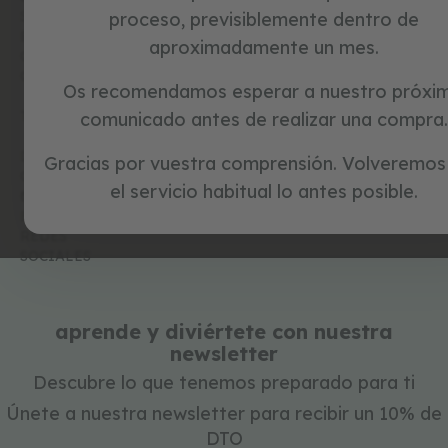
c
SOBRE EL
proceso, previsiblemente dentro de
i
PAGO
DEVOLUCI
aproximadamente un mes.
c
ONES
l
GARANTÍA
e
Os recomendamos esperar a nuestro próxi
t
TU CUENTA
comunicado antes de realizar una compra.
a
s
DESCUENT
s
Gracias por vuestra comprensión. Volveremos
OS Y
i
el servicio habitual lo antes posible.
n
CUPONES
NEWSLETT
p
ER
e
REDES
d
SOCIALES
a
l
e
s
aprende y diviértete con nuestra
newsletter
j
u
Descubre lo que tenemos preparado para ti
g
Únete a nuestra newsletter para recibir un 10% de
u
e
DTO