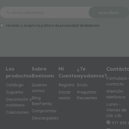
t
e
s
suscríbete
i
m
He leído y acepto la política de privacidad de Beeloom
i
t
a
c
i
ó
n
j
Los
Sobre
Mi
¿Te
Contáct
u
productos
Beeloom
Cuenta
ayudamos?
Formulario
g
u
contacto
Catálogo
Quiénes
Registro
Envío
e
somos
Atención
Juguetes
Iniciar
Preguntas
t
telefónica
Blog
sesión
frecuentes
e
Decoración y
BeeFamily
Lunes -
s
mobiliario
e
Viernes de
Compromiso
Colecciones
d
10h-13h
Descargables
u
977 895 
c