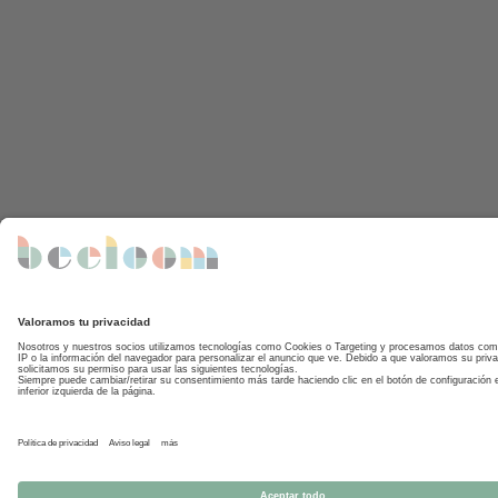
que podemos destacar en este
periodo son: Identifica pronombres
como “yo”, “tú”, “él” y “ella”.Comienza
a cuestionarse o preguntarse el por
qué de las cosas.Su habla y forma de
expresarse se vuelve más
precisa.Mantiene la interacción con
otros adultos.Expresa ideas y
sentimientos.Desarrolla su capacidad
de describir objetos.Repite enunciados
largos y su vocabulario se extiende de
250 a 900 palabras. ¿Cómo ayudar a
desarrollar el lenguaje infantil? Para
estimular el desarrollo del lenguaje
infantil existen algunas herramientas
educativas y a la vez entretenidas
capaces de lograrlo. En Beeloom