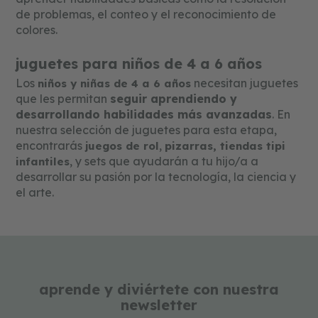
con los que convive. Por ejemplo,
de problemas, el conteo y el reconocimiento de
algunas acciones comunicativas que
colores.
hace el bebé en la etapa prelingüística
son: Ruidos o sonidos con su
juguetes para niños de 4 a 6 años
garganta.Risas, llantos o
Los
necesitan juguetes
niños y niñas de 4 a 6 años
que les permitan
seguir aprendiendo y
quejas.Sensibilidad ante cualquier
desarrollando habilidades más avanzadas
. En
ruido.Atención y contacto
nuestra selección de juguetes para esta etapa,
visual.Expresa y comprende la palabra
encontrarás
,
juegos de rol
pizarras,
tiendas tipi
“no”.Responde a su nombre
, y sets que ayudarán a tu hijo/a a
infantiles
propio.Emite sonidos y disfruta de las
desarrollar su pasión por la tecnología, la ciencia y
el arte.
canciones. Etapa lingüística (a partir de
12 meses) En esta etapa, el peque ya
comienza a expresar sus primeras
palabras y a crear oraciones con
significado semántico y sintáctico. Se
aprende y diviértete con nuestra
puede decir que es aquí cuando
newsletter
adquiere la totalidad de los fonemas