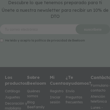
Descubre lo que tenemos preparado para ti
de la lengua y su vocabulario se
Únete a nuestra newsletter para recibir un 10% de
incrementa. Algunas acciones del
DTO
lenguaje que desarrolla el niño en esta
etapa son: Responde a preguntas
suscríbete
sencillas.Desarrolla su capacidad
comprensiva.Su pronunciación no es
He leído y acepto la política de privacidad de Beeloom
muy clara pero sí es entendible.Se
expresa y pide sus alimentos o
juguetes por su nombre.Experimenta
otros sonidos de la lengua.Su
vocabulario se puede extender hasta
50 palabras. Periodo palabra-frase (de
Los
Sobre
Mi
¿Te
Contáct
productos
Beeloom
Cuenta
ayudamos?
12 meses a 2 años) En este periodo el
Formulario
niño se interesa más en la
contacto
Catálogo
Quiénes
Registro
Envío
somos
comunicación verbal y su nivel de
Atención
Juguetes
Iniciar
Preguntas
telefónica
Blog
sesión
frecuentes
comprensión mejora de manera
Decoración y
BeeFamily
Lunes -
mobiliario