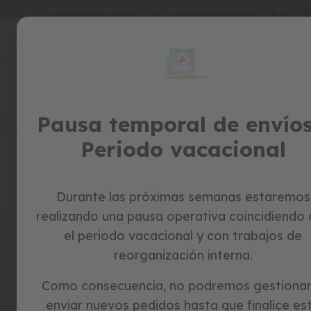
Idioma
Envío gratuito
Entrega en 24 - 72h laborables
Garantía de 3 años
es
Ir
al
special
contenido
prices
Inicio
JUGUETES POR EDAD
juguetes
juguetes educativos por edad
Pausa temporal de envíos
Encuentra el juguete perfecto para cada etapa
c
o
de crecimiento infantil
Periodo vacacional
r
r
e
p
a
Durante las próximas semanas estaremos
s
realizando una pausa operativa coincidiendo
i
l
el periodo vacacional y con trabajos de
l
reorganización interna.
o
s
Como consecuencia, no podremos gestionar
b
enviar nuevos pedidos hasta que finalice es
i