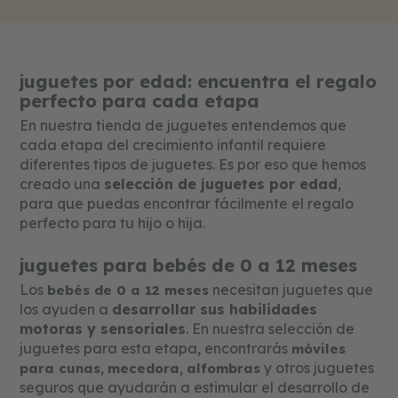
que depende de su experiencia y del
entorno comunicativo en el que se
desarrolle. Para comprender mejor
juguetes por edad: encuentra el regalo
este tema, en las siguientes líneas
perfecto para cada etapa
explicaremos las etapas del desarrollo
En nuestra tienda de juguetes entendemos que
del lenguaje infantil. [is-call-to-action
cada etapa del crecimiento infantil requiere
cta="317"] Etapas del desarrollo del
diferentes tipos de juguetes. Es por eso que hemos
lenguaje infantil El desarrollo del
creado una
selección de juguetes por edad
,
lenguaje infantil es un proceso en el
para que puedas encontrar fácilmente el regalo
perfecto para tu hijo o hija.
que intervienen diversos factores.
Cada peque aprende a su ritmo y
juguetes para bebés de 0 a 12 meses
todos acabarán hablando, tarde o
Los
necesitan juguetes que
bebés de 0 a 12 meses
temprano, pero se deben respetar sus
los ayuden a
desarrollar sus habilidades
tiempos. De manera general, los
motoras y sensoriales
. En nuestra selección de
factores que intervienen son:
juguetes para esta etapa, encontrarás
móviles
,
,
y otros juguetes
para cunas
Maduración biológica e influencias
mecedora
alfombras
seguros que ayudarán a estimular el desarrollo de
ambientales.Estimulación adecuada de