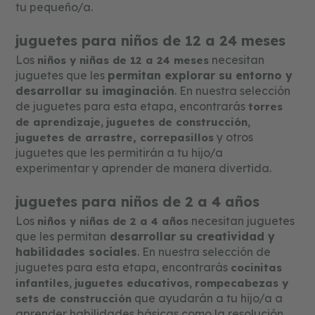
tu pequeño/a.
su entorno.Proceso cognitivo y social.
El desarrollo de la comunicación infantil
juguetes para niños de 12 a 24 meses
se divide en la etapa prelingüística y la
Los
necesitan
niños y niñas de 12 a 24 meses
etapa lingüística. A continuación
juguetes que les
permitan explorar su entorno y
desarrollar su imaginación
detallaremos estas primeras etapas y
. En nuestra selección
de juguetes para esta etapa, encontrarás
torres
demás periodos que van acompañados
,
,
de aprendizaje
juguetes de construcción
del habla. Etapa prelingüística (de 0 a
y otros
juguetes de arrastre,
correpasillos
12 meses) Esta etapa comprende
juguetes que les permitirán a tu hijo/a
desde el nacimiento hasta los 12 meses
experimentar y aprender de manera divertida.
de vida del bebé. Se caracteriza por
juguetes para niños de 2 a 4 años
sus primeros sonidos, desde el llanto,
Los
necesitan juguetes
niños y niñas de 2 a 4 años
balbuceos, expresiones, gestos y
que les permitan
desarrollar su creatividad y
algunas palabras con significado. En
habilidades sociales
. En nuestra selección de
esta etapa, el bebé aprende a
juguetes para esta etapa, encontrarás
cocinitas
identificar la voz de su madre y a imitar
,
,
infantiles
juguetes educativos
rompecabezas y
que ayudarán a tu hijo/a a
sets de construcción
algunas vocalizaciones de los adultos
aprender habilidades básicas como la resolución