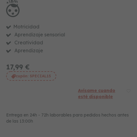
t
e
s
i
m
Motricidad
i
t
Aprendizaje sensorial
a
Creatividad
c
i
Aprendizaje
ó
n
17,99 €
j
cupón:
SPECIAL15
u
g
u
Avísame cuando
e
esté disponible
t
e
s
Entrega en 24h - 72h laborables para pedidos hechos antes
e
de las 13:00h
d
u
c