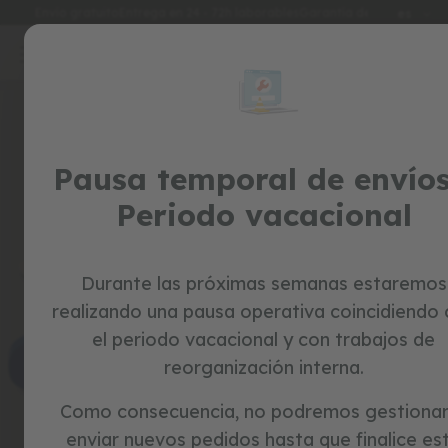
Idioma
Envío gratuito
Entrega en 24 - 72h laborables
Garantía de 3 años
es
Ir
al
special
contenido
Skip
prices
to
the
juguetes
end
of
Pausa temporal de envíos
c
the
o
Periodo vacacional
r
images
r
gallery
e
p
a
Durante las próximas semanas estaremos
s
realizando una pausa operativa coincidiendo
i
l
el periodo vacacional y con trabajos de
l
reorganización interna.
o
s
Como consecuencia, no podremos gestionar
b
enviar nuevos pedidos hasta que finalice es
i