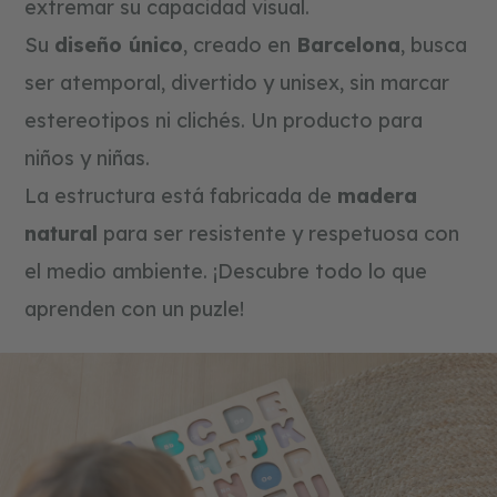
extremar su capacidad visual.
s
t
Su
diseño único
, creado en
Barcelona
, busca
r
u
ser atemporal, divertido y unisex, sin marcar
c
c
estereotipos ni clichés. Un producto para
i
ó
niños y niñas.
n
y
La estructura está fabricada de
madera
p
natural
para ser resistente y respetuosa con
u
z
el medio ambiente. ¡Descubre todo lo que
z
l
aprenden con un puzle!
e
s
tarjetas
regalo
blog