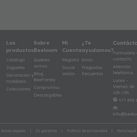
Los
Sobre
Mi
¿Te
Contáct
productos
Beeloom
Cuenta
ayudamos?
Formulario
contacto
Catálogo
Quiénes
Registro
Envío
somos
Atención
Juguetes
Iniciar
Preguntas
telefónica
Blog
sesión
frecuentes
Decoración y
BeeFamily
Lunes -
mobiliario
Viernes de
Compromiso
Colecciones
10h-13h
Descargables
977 895 
info@beelo
Bases legales
En garantia
Política de privacidad
Nota legal