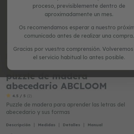
c
proceso, previsiblemente dentro de
i
aproximadamente un mes.
c
l
e
Skip
Os recomendamos esperar a nuestro próxi
t
to
comunicado antes de realizar una compra.
a
the
s
beginning
Inicio
ABCLOOM
s
Gracias por vuestra comprensión. Volveremos
of
i
the
el servicio habitual lo antes posible.
special prices
última oportunidad
n
images
p
Referencia:
1300106
gallery
e
puzzle de madera
d
a
abecedario ABCLOOM
l
e
s
4.5 / 5
(2)
Puzzle de madera para aprender las letras del
j
abecedario y sus formas
u
g
u
|
|
|
Descripción
Medidas
Detalles
Manual
e