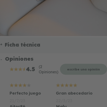
Ficha técnica
Opiniones
(2
4.5
escribe una opinión
Opiniones)
90%
4
5
Perfecto juego
Gran abecedario
21/7/23
22/3/23
Aitor86
Malu