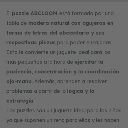
a
t
i
El
puzzle ABCLOOM
está formado por una
v
o
tabla de
madera natural con agujeros en
s
forma de letras del abecedario y sus
f
respectivas piezas
para poder encajarlas.
o
r
Esto le convierte un juguete ideal para los
m
a
más pequeños a la hora de
ejercitar la
s
y
paciencia, concentración y la coordinación
c
o
ojo-mano
. Además, aprenden a resolver
l
o
problemas a partir de la
lógica y la
r
e
estrategia
.
s
Los puzzles son un juguete ideal para los niños
c
ya que suponen un reto para ellos y les hacen
o
n