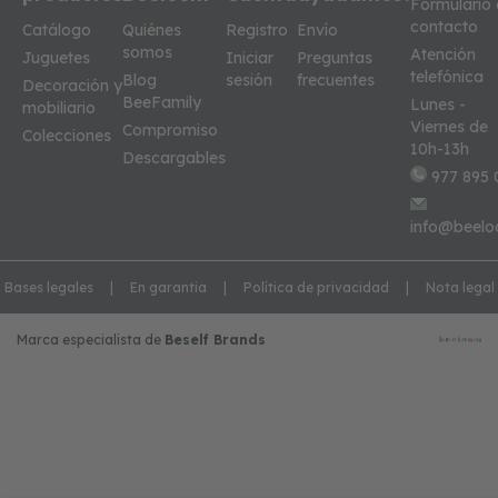
Formulario
contacto
Catálogo
Quiénes
Registro
Envío
somos
Atención
Juguetes
Iniciar
Preguntas
telefónica
Blog
sesión
frecuentes
Decoración y
BeeFamily
Lunes -
mobiliario
Viernes de
Compromiso
Colecciones
10h-13h
Descargables
977 895 
info@beelo
Bases legales
En garantia
Política de privacidad
Nota legal
Marca especialista de
Beself Brands