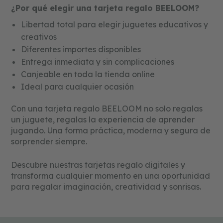
a
¿Por qué elegir una tarjeta regalo BEELOOM?
t
i
Libertad total para elegir juguetes educativos y
v
creativos
o
s
Diferentes importes disponibles
Entrega inmediata y sin complicaciones
f
Canjeable en toda la tienda online
o
r
Ideal para cualquier ocasión
m
a
Con una tarjeta regalo BEELOOM no solo regalas
s
un juguete, regalas la experiencia de aprender
y
c
jugando. Una forma práctica, moderna y segura de
o
sorprender siempre.
l
o
Descubre nuestras tarjetas regalo digitales y
r
e
transforma cualquier momento en una oportunidad
s
para regalar imaginación, creatividad y sonrisas.
c
o
n