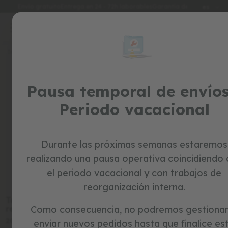
Idioma
Envío gratuito
Entrega en 24 - 72h laborables
Garantía de 3 años
es
Ir
al
special
contenido
prices
Inicio
TARJETAS REGALO
juguetes
tarjetas regalo
Pausa temporal de envíos
c
el regalo perfecto para acertar siempre
o
Periodo vacacional
r
r
e
p
a
Durante las próximas semanas estaremos
s
Ordenar por:
realizando una pausa operativa coincidiendo
i
l
el periodo vacacional y con trabajos de
l
reorganización interna.
o
s
Tarjeta
Tarjeta
Tarjeta
regalo 20
regalo 50
regalo 100
Como consecuencia, no podremos gestionar
b
20,00 €
50,00 €
100,00 €
enviar nuevos pedidos hasta que finalice es
i