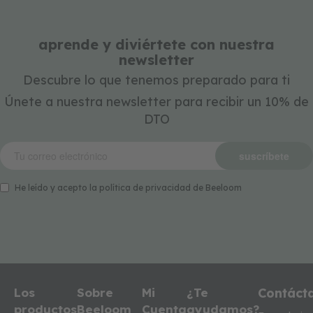
s
t
r
aprende y diviértete con nuestra
u
newsletter
c
c
Descubre lo que tenemos preparado para ti
i
ó
Únete a nuestra newsletter para recibir un 10% de
n
DTO
y
p
u
suscríbete
z
z
l
He leído y acepto la política de privacidad de Beeloom
e
s
tarjetas
regalo
blog
Los
Sobre
Mi
¿Te
Contáct
productos
Beeloom
Cuenta
ayudamos?