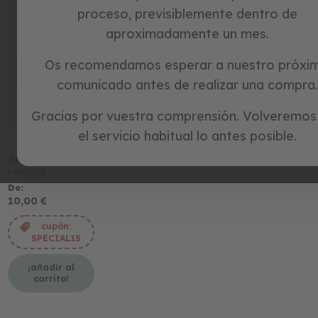
c
proceso, previsiblemente dentro de
i
cupón:
cupón:
cupón:
aproximadamente un mes.
c
SPECIAL15
SPECIAL15
SPECIAL15
l
e
Os recomendamos esperar a nuestro próxi
¡añadir al
¡añadir al
¡añadir al
t
carrito!
carrito!
carrito!
comunicado antes de realizar una compra.
a
s
s
Gracias por vuestra comprensión. Volveremos
i
el servicio habitual lo antes posible.
n
p
Tarjeta
e
regalo
d
De
a
10,00 €
l
e
cupón:
s
SPECIAL15
j
u
¡añadir al
carrito!
g
u
e