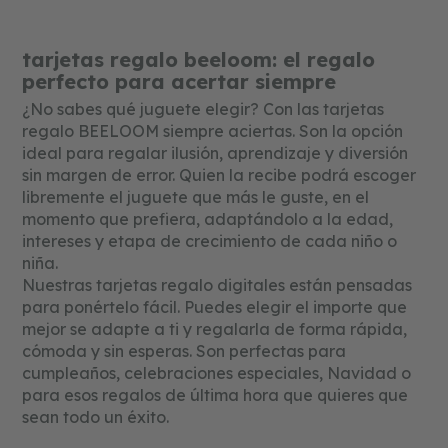
t
e
s
i
tarjetas regalo beeloom: el regalo
m
perfecto para acertar siempre
i
¿No sabes qué juguete elegir? Con las tarjetas
t
a
regalo BEELOOM siempre aciertas. Son la opción
c
ideal para regalar ilusión, aprendizaje y diversión
i
sin margen de error. Quien la recibe podrá escoger
ó
libremente el juguete que más le guste, en el
n
momento que prefiera, adaptándolo a la edad,
j
intereses y etapa de crecimiento de cada niño o
u
niña.
g
Nuestras tarjetas regalo digitales están pensadas
u
para ponértelo fácil. Puedes elegir el importe que
e
t
mejor se adapte a ti y regalarla de forma rápida,
e
cómoda y sin esperas. Son perfectas para
s
cumpleaños, celebraciones especiales, Navidad o
e
para esos regalos de última hora que quieres que
d
sean todo un éxito.
u
c