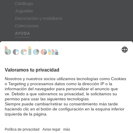
Catálogo
Juguetes
Decoración y mobiliario
Colecciones
AYUDA
Preguntas frecuentes
Contacto
Garantía
Bases legales
Nota legal
MI CUENTA
Registro
Pedidos
Devoluciones
SÍGUENOS