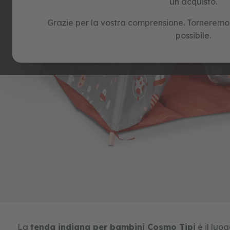
un acquisto.
e
puzzle
Grazie per la vostra comprensione. Torneremo a
possibile.
Skip
to
the
beginning
of
the
images
La
tenda indiana per bambini Cosmo Tipi
è il luo