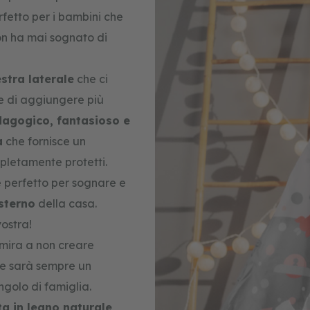
fetto per i bambini che
on ha mai sognato di
estra laterale
che ci
e di aggiungere più
dagogico, fantasioso e
a
che fornisce un
pletamente protetti.
è perfetto per sognare e
esterno
della casa.
vostra!
 mira a non creare
pee sarà sempre un
golo di famiglia.
ta in legno naturale