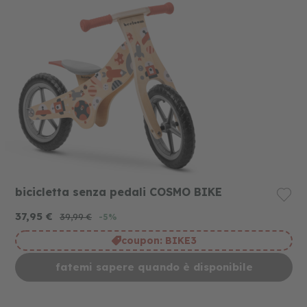
bicicletta senza pedali COSMO BIKE
37,95 €
39,99 €
-5%
coupon:
BIKE3
fatemi sapere quando è disponibile