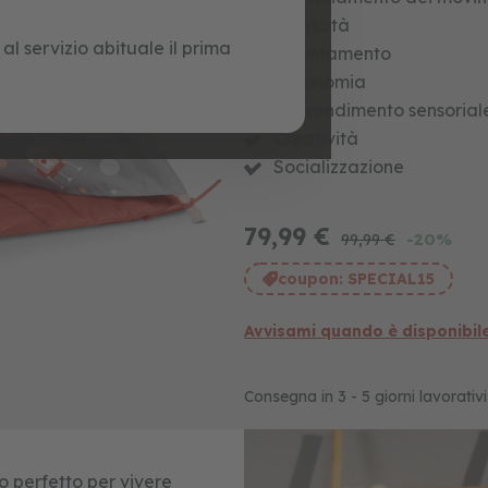
Motricità
l servizio abituale il prima
Orientamento
Autonomia
Apprendimento sensorial
Creatività
Socializzazione
79,99 €
-20%
99,99 €
coupon:
SPECIAL15
Avvisami quando è disponibil
Consegna in 3 - 5 giorni lavorativi
go perfetto per vivere