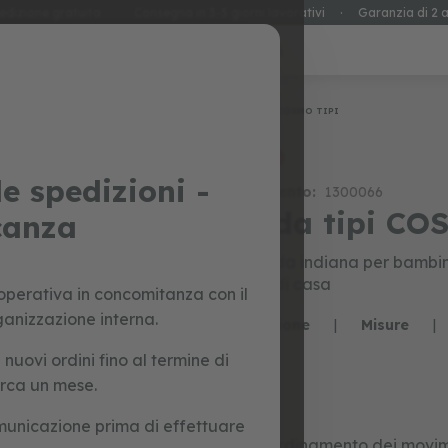
edizione gratuita
·
Consegna in 3-5 giorni lavorativi
·
Garanzia di 2 a
special prices
giocattoli
Home
COSMO TIPI
promo
e spedizioni -
Riferimento:
1300066
tenda tipi CO
canza
La tenda indiana per bambini
uscire di casa
perativa in concomitanza con il
ganizzazione interna.
Descrizione
|
Misure
|
uovi ordini fino al termine di
irca un mese.
municazione prima di effettuare
Coordinamento dei movim