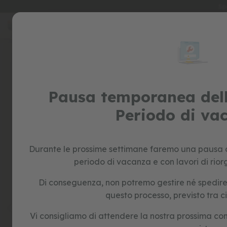
Sp
Salta
al
special
contenuto
prices
Skip
to
giocattoli
the
cavalcabile
end
biciclette
of
senza
Pausa temporanea dell
the
pedali
images
Periodo di va
giochi
gallery
di
ruolo
per
Durante le prossime settimane faremo una pausa o
bambini
periodo di vacanza e con lavori di rior
giocattoli
educativi
Di conseguenza, non potremo gestire né spedire n
forme
questo processo, previsto tra c
e
colori
Vi consigliamo di attendere la nostra prossima co
costruzione