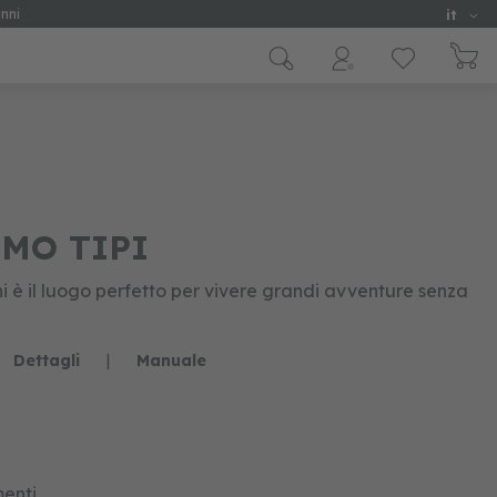
Lingua
nni
it
SMO TIPI
 è il luogo perfetto per vivere grandi avventure senza
Dettagli
|
Manuale
enti