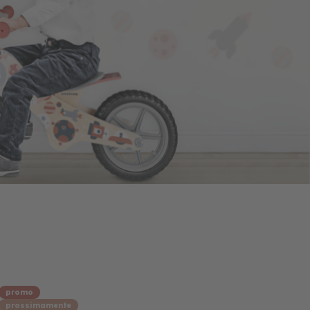
promo
prossimamente