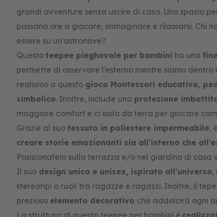
gallery
grandi avventure senza uscire di casa. Uno spazio per
passano ore a giocare, immaginare e rilassarsi. Chi n
essere su un'astronave?
Questo
teepee pieghevole per bambini
ha una
fin
permette di osservare l'esterno mentre siamo dentro 
realismo a questo
gioco Montessori educativo, pe
simbolico
. Inoltre, include una
protezione imbottit
maggiore comfort e ci isola da terra per giocare com
Grazie al suo
tessuto in poliestere impermeabile
, 
creare storie emozionanti sia all'interno che all'
Posizionatelo sulla terrazza e/o nel giardino di casa 
Il suo
design unico e unisex, ispirato all'universo
,
stereotipi o ruoli tra ragazze e ragazzi. Inoltre, il te
prezioso
elemento decorativo
che addolcirà ogni an
La struttura di questo teepee per bambini è
realizza