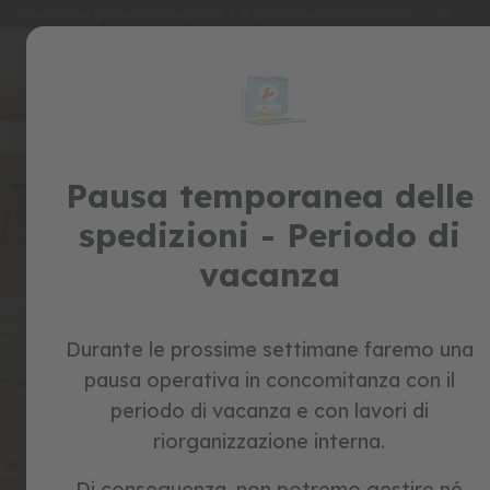
Lingua
Spedizione gratuita
Consegna in 3-5 giorni lavorativi
Garanzia di 2 anni
it
Salta
al
special
contenuto
prices
giocattoli
Pausa temporanea delle
c
a
spedizioni - Periodo di
v
a
vacanza
Iscriviti alla newsletter e approfitta
l
c
dei seguenti vantaggi:
a
b
i
Durante le prossime settimane faremo una
l
pausa operativa in concomitanza con il
e
periodo di vacanza e con lavori di
Coupon di benvenuto
Consigli e trucchi
b
riorganizzazione interna.
i
c
Novità
Offerte esclusive
i
Di conseguenza, non potremo gestire né