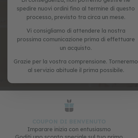
c
spedire nuovi ordini fino al termine di questo
l
e
processo, previsto tra circa un mese.
t
iscriviti
t
Vi consigliamo di attendere la nostra
e
Ho letto e accetto la politica sulla privacy di Beeloom
s
prossima comunicazione prima di effettuare
e
un acquisto.
n
z
a
Grazie per la vostra comprensione. Torneremo
p
al servizio abituale il prima possibile.
e
d
a
l
i
g
i
o
COUPON DI BENVENUTO
c
h
Imparare inizia con entusiasmo
i
Goditi uno sconto speciale sul tuo primo