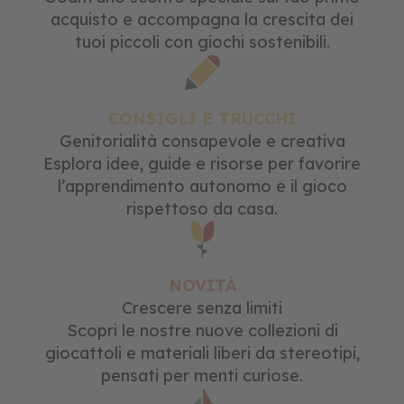
d
i
acquisto e accompagna la crescita dei
r
tuoi piccoli con giochi sostenibili.
u
o
l
o
p
CONSIGLI E TRUCCHI
e
Genitorialità consapevole e creativa
r
Esplora idee, guide e risorse per favorire
b
a
l’apprendimento autonomo e il gioco
m
rispettoso da casa.
b
i
n
i
NOVITÀ
g
Crescere senza limiti
i
o
Scopri le nostre nuove collezioni di
c
giocattoli e materiali liberi da stereotipi,
a
pensati per menti curiose.
t
t