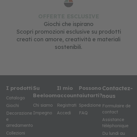
o
l
i
OFFERTE ESCLUSIVE
e
Giochi che ispirano
d
u
Scopri promozioni esclusive su prodotti
c
creati con amore, creatività e materiali
a
t
sostenibili.
i
v
i
f
o
r
I prodotti
Su
Il mio
Possono
Contactez-
m
Beeloom
account
aiutarti?
nous
e
Catalogo
e
Chi siamo
Registrati
Spedizione
Giochi
Formulaire de
c
contact
o
Impegno
Accedi
FAQ
Decorazione
l
e
Assistance
o
arredamento
téléphonique
r
Collezioni
Du lundi au
i