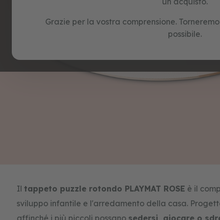
un acquisto.
e
puzzle
Grazie per la vostra comprensione. Torneremo a
possibile.
Skip
to
the
beginning
Il
tappeto puzzle rotondo PLAYMAT ROSE
è il comp
of
the
sviluppo infantile e l'arredamento della casa. Proge
images
affinché i più piccoli possano
sedersi, giocare o sd