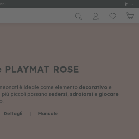
Lingua
nni
it
le PLAYMAT ROSE
 neonati è ideale come elemento
decorativo
e
i più piccoli possano
sedersi
,
sdraiarsi
e
giocare
o.
Dettagli
|
Manuale