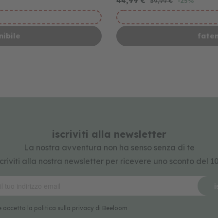
44,99 €
59,99 €
-25%
ibile
fate
iscriviti alla newsletter
La nostra avventura non ha senso senza di te
criviti alla nostra newsletter per ricevere uno sconto del 
i
e accetto la politica sulla privacy di Beeloom