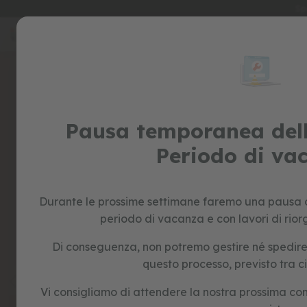
Sp
Salta
al
special
contenuto
prices
Skip
to
giocattoli
the
cavalcabile
end
biciclette
of
senza
Pausa temporanea dell
the
pedali
images
Periodo di va
giochi
gallery
di
ruolo
per
Durante le prossime settimane faremo una pausa o
bambini
periodo di vacanza e con lavori di rior
giocattoli
educativi
Di conseguenza, non potremo gestire né spedire n
forme
questo processo, previsto tra c
e
colori
Vi consigliamo di attendere la nostra prossima co
costruzione