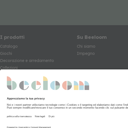
I prodotti
Su Beeloom
Catalogo
Chi siamo
Giochi
Impegno
Decorazione e arredamento
Collezioni
Seguici