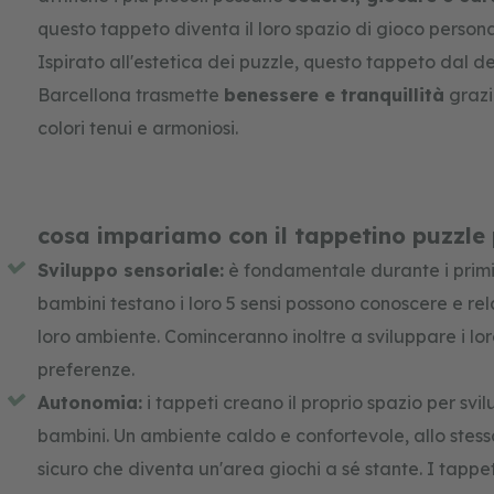
gallery
questo tappeto diventa il loro spazio di gioco persona
Ispirato all'estetica dei puzzle, questo tappeto dal de
Barcellona trasmette
benessere e tranquillità
grazi
colori tenui e armoniosi.
cosa impariamo con il tappetino puzzle
Sviluppo sensoriale:
è fondamentale durante i primi 
bambini testano i loro 5 sensi possono conoscere e rel
loro ambiente. Cominceranno inoltre a sviluppare i loro
preferenze.
Autonomia:
i tappeti creano il proprio spazio per svi
bambini. Un ambiente caldo e confortevole, allo stes
sicuro che diventa un'area giochi a sé stante. I tappet