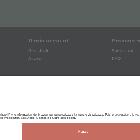
Il mio account
Possono a
Registrati
Spedizione
Accedi
FAQ
Basi legali
Garanzia
Politica sulla privacy
Avviso legale