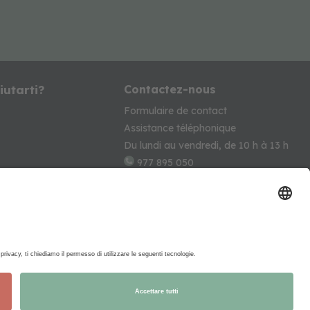
iutarti?
Contactez-nous
Formulaire de contact
Assistance téléphonique
Du lundi au vendredi, de 10 h à 13 h
977 895 050
info@beeloomkids.com