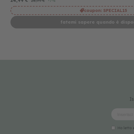
24,99 €
26,99 €
-7%
coupon:
SPECIAL15
fatemi sapere quando è dispon
Is
Ho letto 