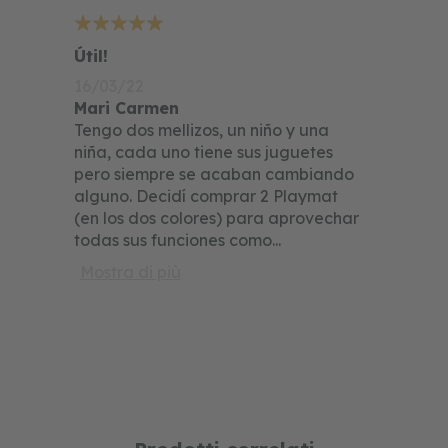
5
Útil!
16/03/22
Mari Carmen
Tengo dos mellizos, un niño y una
niña, cada uno tiene sus juguetes
pero siempre se acaban cambiando
alguno. Decidí comprar 2 Playmat
(en los dos colores) para aprovechar
todas sus funciones como
...
Mostra di più