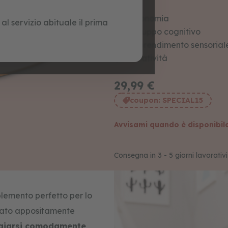
Autonomia
l servizio abituale il prima
Sviluppo cognitivo
Apprendimento sensorial
Creatività
29,99 €
coupon:
SPECIAL15
Avvisami quando è disponibil
Consegna in 3 - 5 giorni lavorativi
lemento perfetto per lo
ttato appositamente
raiarsi comodamente
,