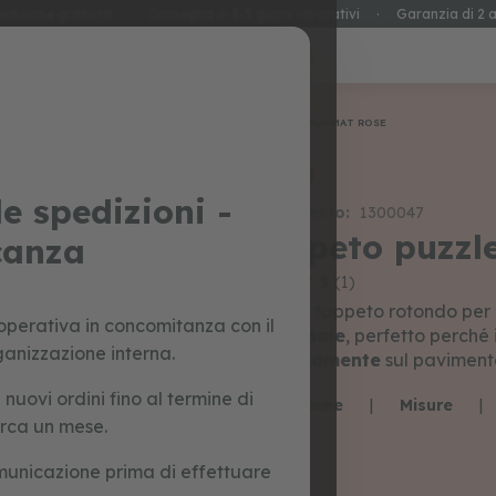
edizione gratuita
·
Consegna in 3-5 giorni lavorativi
·
Garanzia di 2 a
special prices
giocattoli
Home
PLAYMAT ROSE
promo
e spedizioni -
Riferimento:
1300047
tappeto puzz
canza
5.0 / 5
(1)
Questo tappeto rotondo per
perativa in concomitanza con il
funzionale
, perfetto perché 
ganizzazione interna.
comodamente
sul paviment
uovi ordini fino al termine di
Descrizione
|
Misure
|
irca un mese.
municazione prima di effettuare