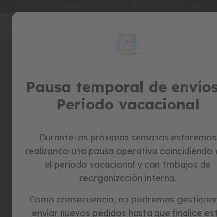
Idioma
Envío gratuito
Entrega en 24 - 72h laborables
Garantía de 3 años
es
Ir
al
special
contenido
Skip
prices
to
the
juguetes
end
of
Pausa temporal de envíos
c
the
o
Periodo vacacional
r
images
r
gallery
e
p
a
Durante las próximas semanas estaremos
s
realizando una pausa operativa coincidiendo
i
l
el periodo vacacional y con trabajos de
l
reorganización interna.
o
s
Como consecuencia, no podremos gestionar
b
enviar nuevos pedidos hasta que finalice es
i