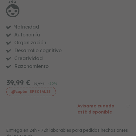
t
e
s
i
m
Motricidad
i
t
Autonomía
a
Organización
c
i
Desarrollo cognitivo
ó
Creatividad
n
Razonamiento
j
u
39,99 €
g
-50%
79,99 €
u
cupón:
SPECIAL15
e
t
e
Avísame cuando
s
esté disponible
e
d
u
Entrega en 24h - 72h laborables para pedidos hechos antes
c