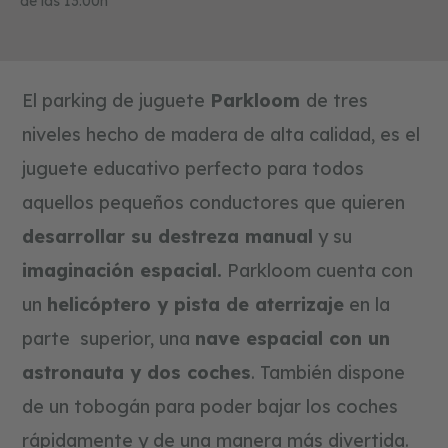
de las 13:00h
a
t
i
v
o
s
El parking de juguete
Parkloom
de tres
niveles hecho de madera de alta calidad, es el
f
o
juguete educativo perfecto para todos
r
m
aquellos pequeños conductores que quieren
a
s
desarrollar su destreza manual
y su
y
c
imaginación espacial.
Parkloom cuenta con
o
l
un
helicóptero y pista de aterrizaje
en la
o
r
parte superior, una
nave espacial con un
e
s
astronauta y dos coches
. También dispone
de un tobogán para poder bajar los coches
c
o
rápidamente y de una manera más divertida.
n