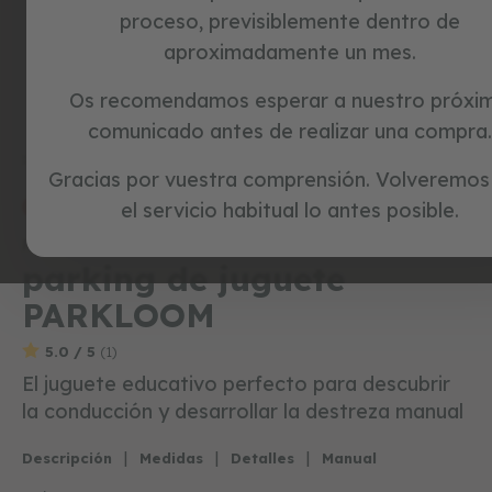
c
proceso, previsiblemente dentro de
i
aproximadamente un mes.
c
l
e
Skip
Os recomendamos esperar a nuestro próxi
t
to
comunicado antes de realizar una compra.
a
the
s
beginning
Inicio
PARKLOOM
s
Gracias por vuestra comprensión. Volveremos
of
i
the
el servicio habitual lo antes posible.
special prices
n
images
p
Referencia:
1300127
gallery
e
parking de juguete
d
a
PARKLOOM
l
e
s
5.0 / 5
(1)
El juguete educativo perfecto para descubrir
j
la conducción y desarrollar la destreza manual
u
g
u
|
|
|
Descripción
Medidas
Detalles
Manual
e