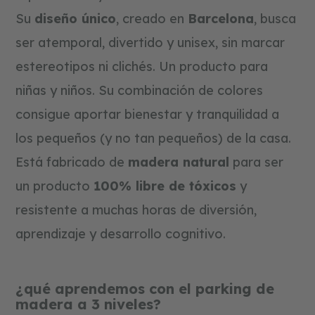
s
Su
diseño único
, creado en
Barcelona
, busca
t
r
ser atemporal, divertido y unisex, sin marcar
u
c
estereotipos ni clichés. Un producto para
c
i
niñas y niños. Su combinación de colores
ó
n
consigue aportar bienestar y tranquilidad a
y
p
los pequeños (y no tan pequeños) de la casa.
u
z
Está fabricado de
madera natural
para ser
z
un producto
100% libre de tóxicos
y
l
e
resistente a muchas horas de diversión,
s
aprendizaje y desarrollo cognitivo.
tarjetas
regalo
blog
¿qué aprendemos con el parking de
madera a 3 niveles?