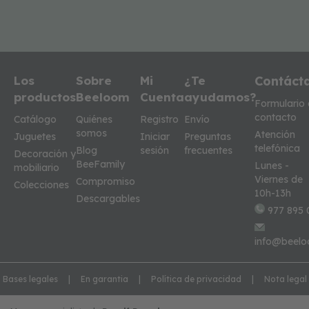
Los
Sobre
Mi
¿Te
Contáct
productos
Beeloom
Cuenta
ayudamos?
Formulario
contacto
Catálogo
Quiénes
Registro
Envío
somos
Atención
Juguetes
Iniciar
Preguntas
telefónica
Blog
sesión
frecuentes
Decoración y
BeeFamily
Lunes -
mobiliario
Viernes de
Compromiso
Colecciones
10h-13h
Descargables
977 895 
info@beelo
Bases legales
En garantia
Política de privacidad
Nota legal