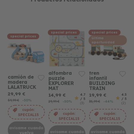
special prices
special prices
special prices
última
oportunidad
alfombra
tren
camión de
puzzle
infantil
madera
EXPLORER
BUILDING
LALATRUCK
MAT
TRAIN
29,99 €
14,99 €
19,99 €
4.7
4.5
/ 5
/ 5
59,99 €
-50%
29,99 €
-50%
35,99 €
-44%
(3)
(2)
cupón:
cupón:
cupón:
SPECIAL15
SPECIAL15
SPECIAL15
avisame cuando
avisame cuando
avisame cuando
vuelva