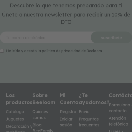
Descubre lo que tenemos preparado para ti
Únete a nuestra newsletter para recibir un 10% de
DTO
suscríbete
He leído y acepto la política de privacidad de Beeloom
Los
Sobre
Mi
¿Te
Contáct
productos
Beeloom
Cuenta
ayudamos?
Formulario
contacto
Catálogo
Quiénes
Registro
Envío
somos
Atención
Juguetes
Iniciar
Preguntas
telefónica
Blog
sesión
frecuentes
Decoración y
BeeFamily
Lunes -