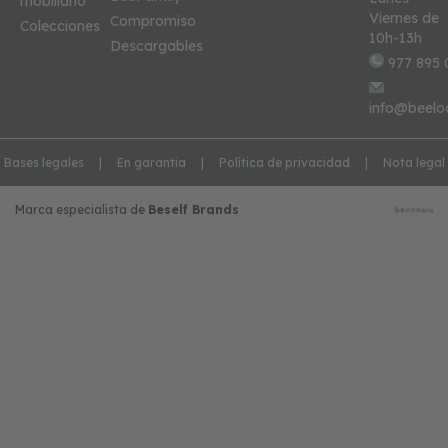
mobiliario
Viernes de
Compromiso
Colecciones
10h-13h
Descargables
977 895 
info@beelo
Bases legales
En garantia
Política de privacidad
Nota legal
Marca especialista de
Beself Brands