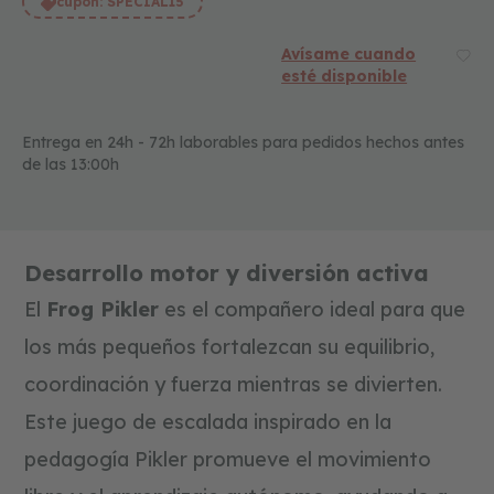
cupón:
SPECIAL15
a
t
i
Avísame cuando
v
esté disponible
o
s
Entrega en 24h - 72h laborables para pedidos hechos antes
f
de las 13:00h
o
r
m
a
s
y
Desarrollo motor y diversión activa
c
o
El
Frog Pikler
es el compañero ideal para que
l
los más pequeños fortalezcan su equilibrio,
o
r
coordinación y fuerza mientras se divierten.
e
s
Este juego de escalada inspirado en la
c
pedagogía Pikler promueve el movimiento
o
n