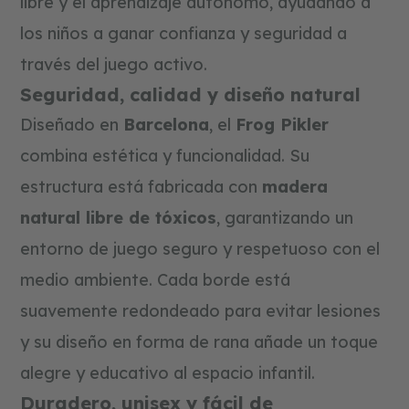
libre y el aprendizaje autónomo, ayudando a
s
t
los niños a ganar confianza y seguridad a
r
u
través del juego activo.
c
Seguridad, calidad y diseño natural
c
i
Diseñado en
Barcelona
, el
Frog Pikler
ó
n
combina estética y funcionalidad. Su
y
p
estructura está fabricada con
madera
u
z
natural libre de tóxicos
, garantizando un
z
l
entorno de juego seguro y respetuoso con el
e
s
medio ambiente. Cada borde está
tarjetas
suavemente redondeado para evitar lesiones
regalo
y su diseño en forma de rana añade un toque
blog
alegre y educativo al espacio infantil.
Duradero, unisex y fácil de