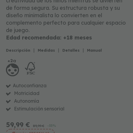
creatividad de los niños mientras se divierten
t
e
de forma segura. Su estructura robusta y su
s
diseño minimalista lo convierten en el
i
m
complemento perfecto para cualquier espacio
i
de juego.
t
Edad recomendada: +18 meses
a
c
i
|
|
|
Descripción
Medidas
Detalles
Manual
ó
n
j
u
g
Autoconfianza
u
e
Motricidad
t
Autonomía
e
s
Estimulación sensorial
e
d
59,99 €
u
-33%
89,99 €
c