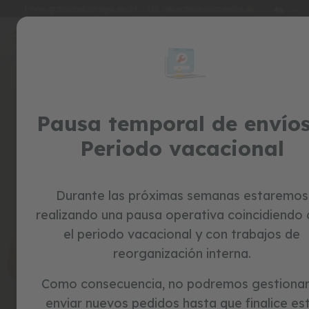
Idioma
Envío gratuito
Entrega en 24 - 72h laborables
Garantía de 3 años
es
Ir
al
special
contenido
Skip
prices
to
the
juguetes
end
of
Pausa temporal de envíos
c
the
o
Periodo vacacional
r
images
r
gallery
e
p
a
Durante las próximas semanas estaremos
s
realizando una pausa operativa coincidiendo
i
l
el periodo vacacional y con trabajos de
l
reorganización interna.
o
s
Como consecuencia, no podremos gestionar
b
enviar nuevos pedidos hasta que finalice es
i