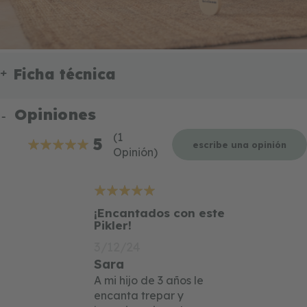
Ficha técnica
Opiniones
(1
5
escribe una opinión
Opinión)
100%
5
¡Encantados con este
Pikler!
3/12/24
Sara
A mi hijo de 3 años le
encanta trepar y