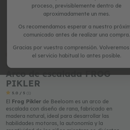
c
proceso, previsiblemente dentro de
i
aproximadamente un mes.
c
l
e
Skip
Os recomendamos esperar a nuestro próxi
t
to
comunicado antes de realizar una compra.
a
the
s
beginning
Inicio
FROG PIKLER
s
Gracias por vuestra comprensión. Volveremos
of
i
the
el servicio habitual lo antes posible.
special prices
n
images
p
Referencia:
1300203
gallery
e
Arco de escalada FROG
d
a
PIKLER
l
e
s
5.0 / 5
(1)
El
Frog Pikler
de Beeloom es un arco de
j
escalada con diseño de rana, fabricado en
u
g
madera natural, ideal para desarrollar las
u
habilidades motoras, la autonomía y la
e