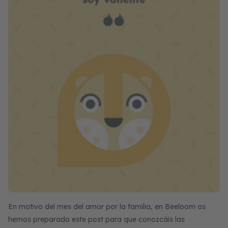
En motivo del mes del amor por la familia, en Beeloom os
hemos preparado este post para que conozcáis las