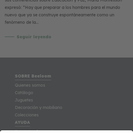
expresó: “Hay que preparar a los hombres para el mundo
nuevo que ya se construye espontáneamente como un
fenómeno de la…
Seguir leyendo
SOBRE Beeloom
Quienes somos
Catálogo
Juguetes
Decoración y mobiliario
Colecciones
AYUDA
Preguntas frecuentes