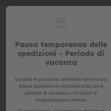
Lingua
Spedizione gratuita
Consegna in 3-5 giorni lavorativi
Garanzia di 2 anni
it
Salta
al
special
contenuto
Skip
prices
to
the
giocattoli
end
of
Pausa temporanea delle
c
the
a
spedizioni - Periodo di
v
images
a
gallery
vacanza
l
c
a
b
i
Durante le prossime settimane faremo una
l
pausa operativa in concomitanza con il
e
periodo di vacanza e con lavori di
b
riorganizzazione interna.
i
c
i
Di conseguenza, non potremo gestire né