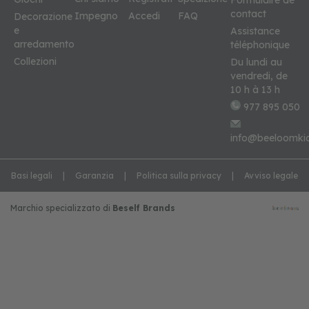
contact
Impegno
Accedi
FAQ
Decorazione
e
Assistance
arredamento
téléphonique
Collezioni
Du lundi au
vendredi, de
10 h à 13 h
977 895 050
info@beeloomki
Basi legali
Garanzia
Politica sulla privacy
Avviso legale
Marchio specializzato di
Beself Brands