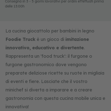
o
Consegna in 3 - 5 giorni lavorativi per ordini effettuati prima
l
delle 13:00h
i
e
d
u
c
La cucina giocattolo per bambini in legno
a
t
Foodie Truck
è un gioco di
imitazione
i
v
innovativo, educativo e divertente
.
i
Rappresenta un 'food truck': il furgone o
f
furgone gastronomico dove vengono
o
r
preparate deliziose ricette su ruote in migliaia
m
e
di eventi e fiere. Lasciate che il vostro
e
c
minichef si diverta a imparare e a creare
o
l
gastronomia con questa cucina mobile unica e
o
r
innovativa!
i