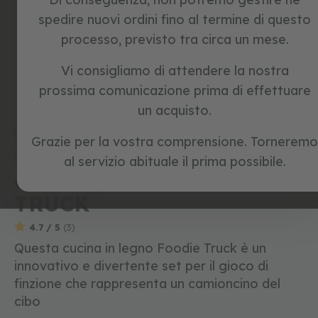
c
spedire nuovi ordini fino al termine di questo
l
e
processo, previsto tra circa un mese.
t
t
Skip
Vi consigliamo di attendere la nostra
e
to
s
prossima comunicazione prima di effettuare
the
e
beginning
Home
FOOD TRUCK
un acquisto.
n
of
z
the
promo
prossimamente
a
Grazie per la vostra comprensione. Torneremo
images
p
Riferimento:
1300067
al servizio abituale il prima possibile.
gallery
e
cucina giocattolo FOODIE
d
a
TRUCK
l
i
4.7 / 5
(3)
g
Questa cucina in legno Foodie Truck è un
i
innovativo e divertente set per il gioco di
o
c
finzione che rappresenta un camioncino del
h
cibo
i