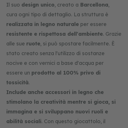
Il suo
design unico
, creato a
Barcellona
,
c
o
cura ogni tipo di dettaglio. La struttura è
s
realizzata in legno naturale
per essere
t
r
resistente e rispettosa dell'ambiente
. Grazie
u
z
alle sue
ruote
, si può spostare facilmente. È
i
o
stato creato senza l'utilizzo di sostanze
n
e
nocive e con vernici a base d'acqua per
e
p
essere un
prodotto al 100% privo di
u
z
tossicità
.
z
l
Include anche accessori in legno che
e
stimolano la creatività mentre si gioca, si
immagina e si sviluppano nuovi ruoli e
abilità sociali
. Con questo giocattolo, il