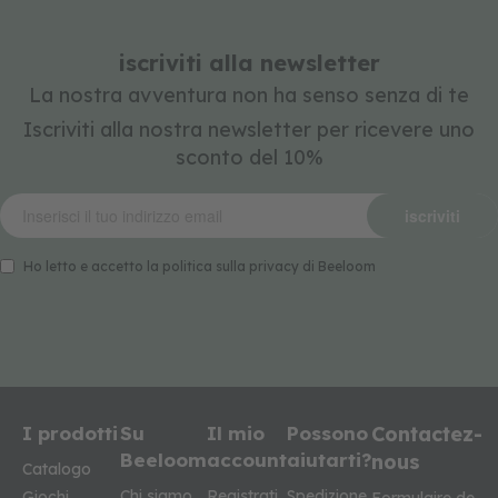
iscriviti alla newsletter
La nostra avventura non ha senso senza di te
Iscriviti alla nostra newsletter per ricevere uno
sconto del 10%
iscriviti
Ho letto e accetto la politica sulla privacy di Beeloom
I prodotti
Su
Il mio
Possono
Contactez-
Beeloom
account
aiutarti?
nous
Catalogo
Chi siamo
Registrati
Spedizione
Giochi
Formulaire de