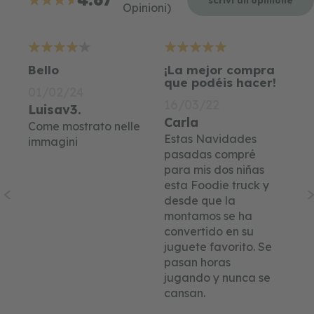
Opinioni)
93.333333333333%
4
5
5
Bello
¡La mejor compra
Sp
que podéis hacer!
be
01/02/24
16/03/22
16
Luisav3.
Carla
Gi
come mostrato nelle
Estas Navidades
La miglior
immagini
e
pasadas compré
re
para mis dos niñas
fa
esta Foodie truck y
si
desde que la
gi
montamos se ha
Sp
convertido en su
an
juguete favorito. Se
mo
pasan horas
co
jugando y nunca se
ma
cansan.
ce
...
“c