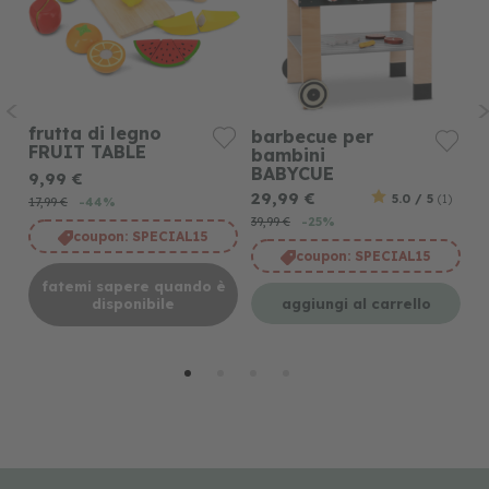
frutta di legno
v
barbecue per
FRUIT TABLE
V
bambini
BABYCUE
9,99 €
1
29,99 €
5.0 / 5
(1)
17,99 €
-44%
39,99 €
-25%
coupon:
SPECIAL15
coupon:
SPECIAL15
fatemi sapere quando è
aggiungi al carrello
disponibile
è