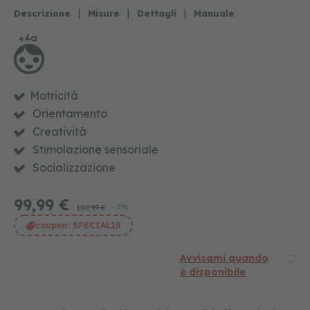
d
i
|
|
|
Descrizione
Misure
Dettagli
Manuale
r
u
o
l
o
p
Motricità
e
r
Orientamento
b
Creatività
a
Stimolazione sensoriale
m
b
Socializzazione
i
n
i
99,99 €
-7%
107,99 €
g
coupon:
SPECIAL15
i
o
Avvisami quando
c
è disponibile
a
t
t