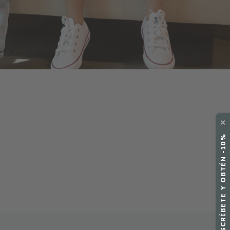
✕
SUSCRÍBETE Y OBTÉN -10%