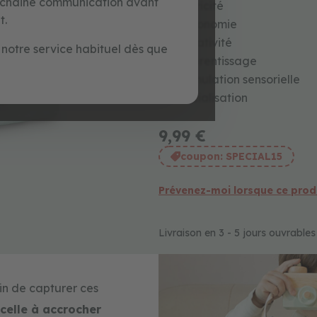
ochaine communication avant
Motricité
t.
Autonomie
Créativité
notre service habituel dès que
Apprentissage
Stimulation sensorielle
Socialisation
9,99 €
coupon:
SPECIAL15
Prévenez-moi lorsque ce produ
Livraison en 3 - 5 jours ouvrabl
in de capturer ces
celle à accrocher