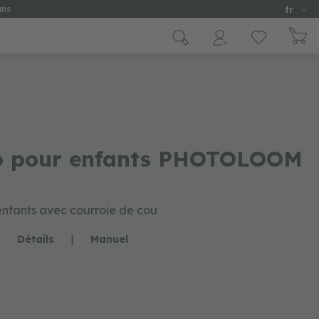
Langu
ans
fr
to pour enfants PHOTOLOOM
enfants avec courroie de cou
Détails
|
Manuel