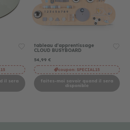
tableau d'apprentissage
CLOUD BUSYBOARD
54,99 €
L15
coupon:
SPECIAL15
 il sera
faites-moi savoir quand il sera
disponible