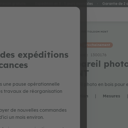
vraison gratuite
·
Expédition en 3 - 5 jours ouvrables
·
Garantie de 2 
special prices
jouets
Accueil
PHOTOLOOM MINT
promo
prochainement
des expéditions
Référence :
1300176
appareil pho
acances
MINT
ns une pause opérationnelle
Appareil photo en bois pour 
es travaux de réorganisation
Description
|
Mesures
|
nvoyer de nouvelles commandes
'ici un mois environ.