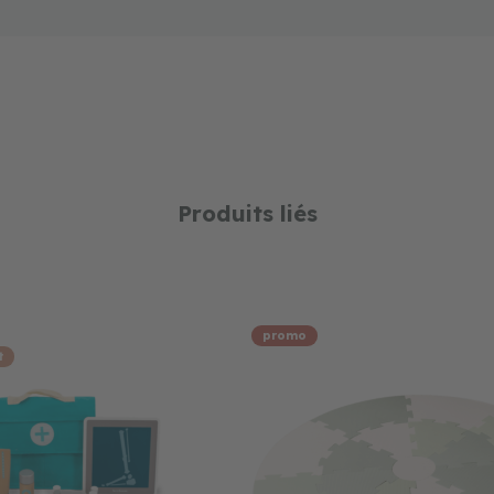
Produits liés
promo
t