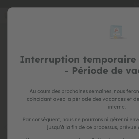
Li
Allez
au
special
contenu
prices
Skip
to
jouets
the
trotteurs
end
vélos
of
sans
Interruption temporaire 
the
pédales
images
- Période de v
jeux
gallery
d'imitation
jouets
éducatifs
Au cours des prochaines semaines, nous fero
formes
coïncidant avec la période des vacances et d
et
interne.
couleurs
construction
Par conséquent, nous ne pourrons ni gérer ni e
et
jusqu'à la fin de ce processus, prévue d
puzzles