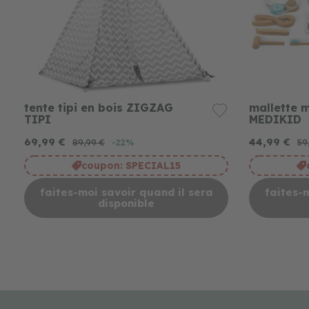
tente tipi en bois ZIGZAG
mallette 
TIPI
MEDIKID
69,99 €
44,99 €
89,99 €
59
-22%
coupon:
SPECIAL15
faites-moi savoir quand il sera
faites-
disponible