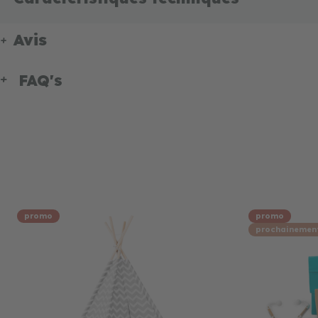
Avis
FAQ's
promo
promo
prochainemen