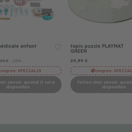
médicale enfant
tapis puzzle PLAYMAT
GREEN
29,99 €
,99 €
-25%
coupon:
SPECIAL15
coupon:
SPECIA
moi savoir quand il sera
faites-moi savoir quand
disponible
disponible