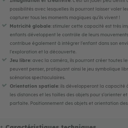
Imagination et créativité
: c'est un jouet peu défini 
possibilités avec lesquelles ils pourront laisser voler l
capturer tous les moments magiques qu'ils vivent !
Motricité globale
: stimuler cette capacité est très i
enfants développent le contrôle de leurs mouvements 
contribue également à intégrer l'enfant dans son env
l'exploration et la découverte.
Jeu libre
: avec la caméra, ils pourront créer toutes les
peuvent penser, pratiquant ainsi le jeu symbolique lib
scénarios spectaculaires.
Orientation spatiale
: ils développeront la capacité
les distances et les tailles des objets pour s'orienter 
parfaite. Positionnement des objets et orientation d
Caractéristiques techniques