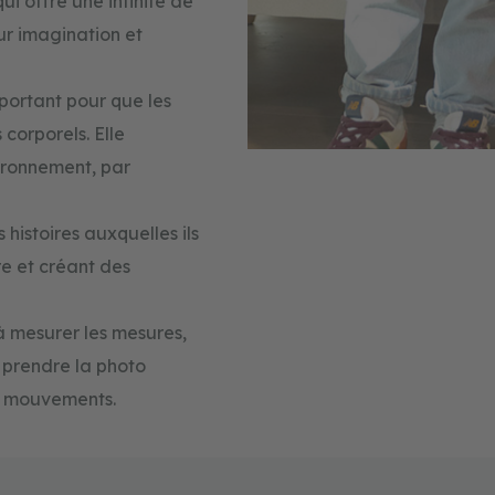
qui offre une infinité de
eur imagination et
mportant pour que les
corporels. Elle
ironnement, par
 histoires auxquelles ils
re et créant des
 à mesurer les mesures,
et prendre la photo
es mouvements.