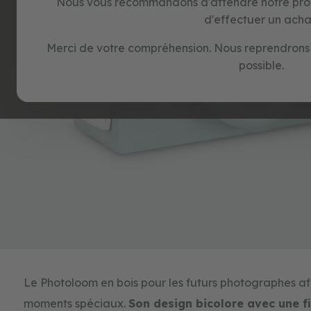
Nous vous recommandons d'attendre notre pr
d'effectuer un acha
Merci de votre compréhension. Nous reprendrons 
possible.
Skip
to
the
beginning
of
Le Photoloom en bois pour les futurs photographes af
the
images
moments spéciaux.
Son design bicolore avec une fi