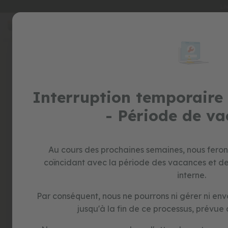
Li
Allez
au
special
contenu
prices
jouets
trotteurs
vélos
sans
Interruption temporaire 
pédales
- Période de v
jeux
d'imitation
jouets
éducatifs
Au cours des prochaines semaines, nous fero
formes
coïncidant avec la période des vacances et d
et
interne.
couleurs
construction
Par conséquent, nous ne pourrons ni gérer ni e
et
jusqu'à la fin de ce processus, prévue d
puzzles