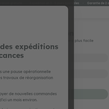
vraison gratuite
·
Expédition en 3 - 5 jours ouvrables
·
Garantie de 2 
special prices
jouets
Connexion
Créez votre compte et tout sera plus facile
des expéditions
acances
ns une pause opérationnelle
es travaux de réorganisation
Mot de passe oublié?
nvoyer de nouvelles commandes
se connecter
'ici un mois environ.