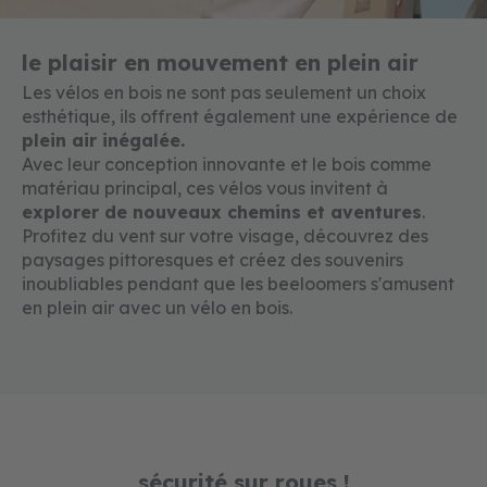
e
t
c
le plaisir en mouvement en plein air
o
u
Les vélos en bois ne sont pas seulement un choix
l
esthétique, ils offrent également une expérience de
e
plein air inégalée.
u
Avec leur conception innovante et le bois comme
r
s
matériau principal, ces vélos vous invitent à
explorer de nouveaux chemins et aventures
.
c
Profitez du vent sur votre visage, découvrez des
o
paysages pittoresques et créez des souvenirs
n
inoubliables pendant que les beeloomers s'amusent
s
t
en plein air avec un vélo en bois.
r
u
c
t
i
o
n
e
sécurité sur roues !
t