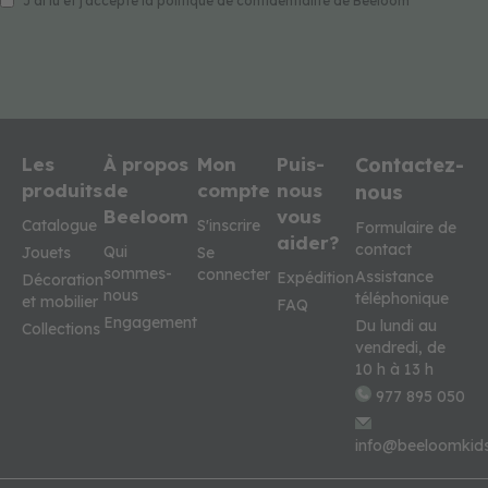
J'ai lu et j'accepte la politique de confidentialité de Beeloom
Les
À propos
Mon
Puis-
Contactez-
produits
de
compte
nous
nous
Beeloom
vous
Catalogue
S'inscrire
Formulaire de
aider?
contact
Qui
Jouets
Se
sommes-
connecter
Assistance
Expédition
Décoration
nous
téléphonique
et mobilier
FAQ
Engagement
Du lundi au
Collections
vendredi, de
10 h à 13 h
977 895 050
info@beeloomkid