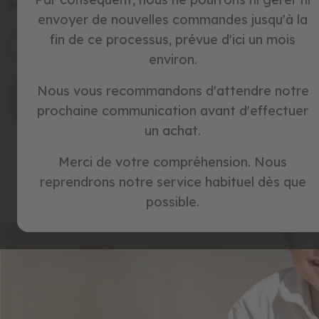
39,99 €
36,99 €
a
envoyer de nouvelles commandes jusqu'à la
69,99 €
-43%
n
s
fin de ce processus, prévue d'ici un mois
coupon:
coupon:
p
BIKE3
SPECIAL15
environ.
é
d
faites-moi
faites-moi
a
Nous vous recommandons d'attendre notre
savoir quand
savoir quand
l
il sera
il sera
prochaine communication avant d'effectuer
e
disponible
disponible
s
un achat.
j
Merci de votre compréhension. Nous
e
u
reprendrons notre service habituel dès que
x
possible.
d
'
i
m
i
t
a
t
i