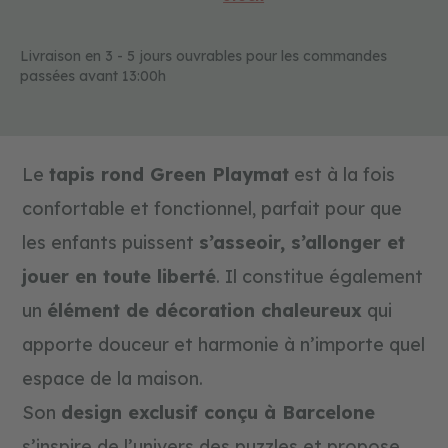
e
t
c
Livraison en 3 - 5 jours ouvrables pour les commandes
o
passées avant 13:00h
u
l
e
u
r
s
Le
tapis rond Green Playmat
est à la fois
confortable et fonctionnel, parfait pour que
c
o
les enfants puissent
s’asseoir, s’allonger et
n
s
jouer en toute liberté
. Il constitue également
t
r
un
élément de décoration chaleureux
qui
u
c
apporte douceur et harmonie à n’importe quel
t
i
espace de la maison.
o
n
Son
design exclusif conçu à Barcelone
e
t
s’inspire de l’univers des puzzles et propose