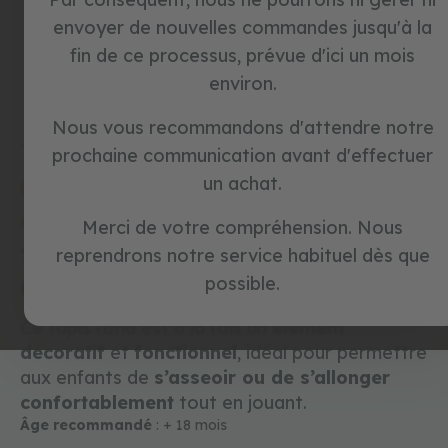
a
envoyer de nouvelles commandes jusqu'à la
n
s
fin de ce processus, prévue d'ici un mois
p
environ.
é
Skip
d
to
a
Nous vous recommandons d'attendre notre
the
l
beginning
Accueil
PLAYMAT GREEN
prochaine communication avant d'effectuer
e
of
s
un achat.
the
promo
images
j
Référence :
1300036
Merci de votre compréhension. Nous
gallery
e
tapis puzzle PLAYMAT
u
reprendrons notre service habituel dès que
x
GREEN
possible.
d
'
i
Ce tapis rond est à la fois un
élément
m
décoratif
et
fonctionnel
, idéal pour permettre
i
aux enfants de
s’asseoir ou de s’allonger
t
a
confortablement
tout en jouant.
t
Âge recommandé
: + 18 mois
i