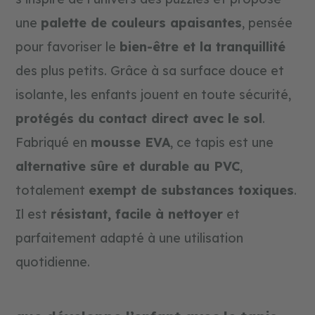
p
u
une
palette de couleurs apaisantes
, pensée
z
pour favoriser le
bien-être et la tranquillité
z
l
des plus petits. Grâce à sa surface douce et
e
s
isolante, les enfants jouent en toute sécurité,
protégés du contact direct avec le sol
.
Fabriqué en
mousse EVA
, ce tapis est une
alternative sûre et durable au PVC
,
totalement
exempt de substances toxiques
.
Il est
résistant, facile à nettoyer
et
parfaitement adapté à une utilisation
quotidienne.