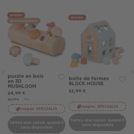
promo
promo
prochainement
puzzle en bois
p
boîte de formes
en 3D
P
BLOCK HOUSE
MUSHLOOM
5
12,99 €
1)
24,99 €
79
26,99 €
-7%
coupon:
SPECIAL15
coupon:
SPECIAL15
faites-moi savoir quand il
il
f
faites-moi savoir quand il
sera disponible
sera disponible