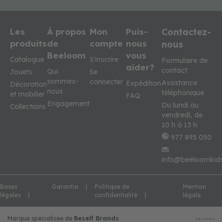
Les
À propos
Mon
Puis-
Contactez-
produits
de
compte
nous
nous
Beeloom
vous
Catalogue
S'inscrire
Formulaire de
aider?
contact
Qui
Jouets
Se
sommes-
connecter
Assistance
Expédition
Décoration
nous
téléphonique
et mobilier
FAQ
Engagement
Du lundi au
Collections
vendredi, de
10 h à 13 h
977 895 050
info@beeloomkid
Bases
Garantia
Politique de
Mention
légales
confidentialité
légale
Marque spécialisée de
Beself Brands