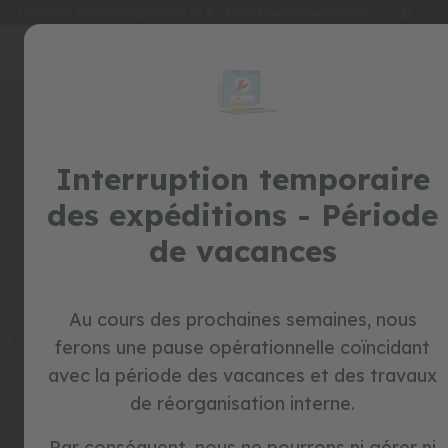
Langu
Livraison gratuite
Expédition en 3 - 5 jours ouvrables
Garantie de 2 ans
fr
Allez
au
special
contenu
Skip
prices
to
the
jouets
end
of
Interruption temporaire
t
the
r
des expéditions - Période
o
images
t
gallery
de vacances
t
e
u
r
s
Au cours des prochaines semaines, nous
ferons une pause opérationnelle coïncidant
v
é
avec la période des vacances et des travaux
l
de réorganisation interne.
o
s
s
Par conséquent, nous ne pourrons ni gérer ni