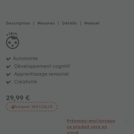
o
n
j
o
|
|
|
Description
Mesures
Détails
Manuel
u
e
t
s
é
d
Autonomie
u
c
Développement cognitif
a
Apprentissage sensoriel
t
Créativité
i
f
s
29,99 €
f
coupon:
SPECIAL15
o
r
m
Prévenez-moi lorsque
e
ce produit sera en
s
stock