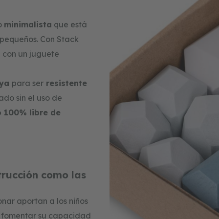
o
minimalista
que está
s pequeños. Con Stack
 con un juguete
aya
para ser
resistente
ado sin el uso de
 100% libre de
trucción como las
onar aportan a los niños
y fomentar su capacidad