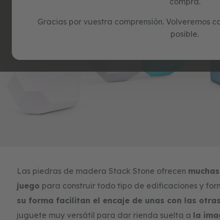
tarjetas
compra.
regalo
Gracias por vuestra comprensión. Volveremos con
blog
posible.
Skip
to
Las piedras de madera Stack Stone ofrecen
muchas 
the
beginning
juego
para construir todo tipo de edificaciones y fo
of
su forma facilitan el encaje de unas con las otra
the
images
juguete muy versátil para dar rienda suelta a
la ima