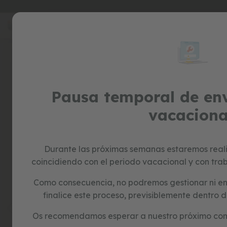
Ir
sp
al
special
contenido
prices
Skip
to
juguetes
the
correpasillos
end
bicicletas
of
sin
Pausa temporal de env
the
pedales
images
vacaciona
juguetes
gallery
imitación
juguetes
educativos
Durante las próximas semanas estaremos real
formas
coincidiendo con el periodo vacacional y con trab
y
colores
Como consecuencia, no podremos gestionar ni en
construcción
finalice este proceso, previsiblemente dentr
y
puzzles
Os recomendamos esperar a nuestro próximo com