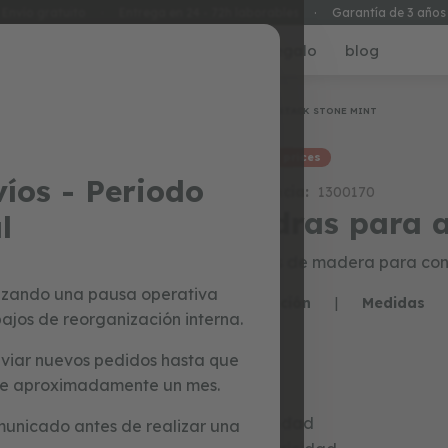
Envío gratuito
·
Entrega en 24 - 72h laborables
·
Garantía de 3 años
ecial prices
juguetes
tarjetas regalo
blog
Inicio
STACK STONE MINT
special prices
íos - Periodo
Referencia:
1300170
piedras para
l
Piedras de madera para cons
izando una pausa operativa
Descripción
|
Medidas
ajos de reorganización interna.
viar nuevos pedidos hasta que
o de aproximadamente un mes.
Agilidad
unicado antes de realizar una