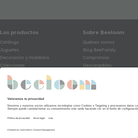
Los productos
Sobre Beeloom
Catálogo
Quiénes somos
Juguetes
Blog BeeFamily
Decoración y mobiliario
Compromiso
Colecciones
Descargables
Síguenos
Marca especialista de
Beself Brands