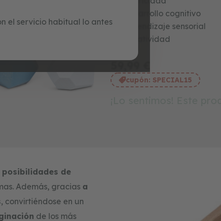
Motricidad
Desarrollo cognitivo
 el servicio habitual lo antes
Aprendizaje sensorial
Creatividad
59,99 €
cupón:
SPECIAL15
¡Lo sentimos! Este pr
posibilidades de
rmas. Además, gracias
a
s
, convirtiéndose en un
ginación
de los más