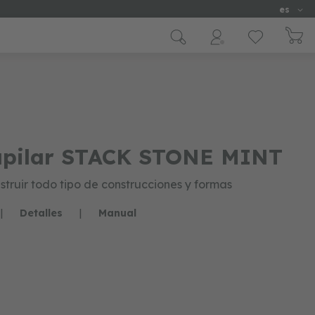
Idioma
es
 apilar STACK STONE MINT
truir todo tipo de construcciones y formas
|
Detalles
|
Manual