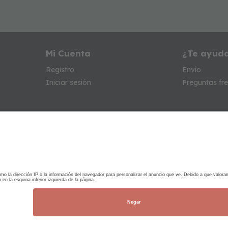
Mi Cuenta
¿Te ayud
Registro
Envío
Iniciar sesión
Preguntas fr
Bases legales
En garantia
Política de privacidad
Nota legal