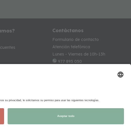
amos?
Contáctanos
Formulario de contacto
Atención telefónica
ecuentes
Lunes - Viernes de 10h-13h
977 895 050
info@beeloomkids.com