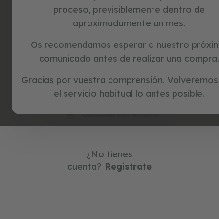
c
proceso, previsiblemente dentro de
i
aproximadamente un mes.
o
c
l
e
Os recomendamos esperar a nuestro próxi
Continuar con Google
t
comunicado antes de realizar una compra.
a
s
s
Gracias por vuestra comprensión. Volveremos
Continuar con Facebook
i
el servicio habitual lo antes posible.
n
p
e
Continuar con Amazon
d
a
l
e
¿No tienes
s
cuenta?
Registrate
j
u
g
u
e