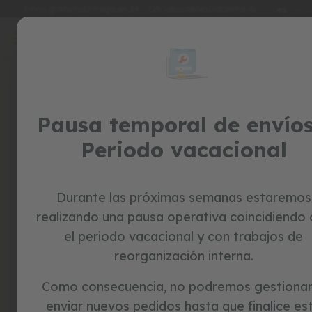
Idioma
Envío gratuito
Entrega en 24 - 72h laborables
Garantía de 3 años
es
Ir
al
special
contenido
prices
Iniciar sesión
juguetes
Crea tu cuenta y todo será
Pausa temporal de envíos
c
o
más fácil
Periodo vacacional
r
r
e
p
a
Durante las próximas semanas estaremos
s
realizando una pausa operativa coincidiendo
i
l
el periodo vacacional y con trabajos de
l
reorganización interna.
o
¿Has olvidado la contraseña?
s
Como consecuencia, no podremos gestionar
entrar
b
enviar nuevos pedidos hasta que finalice es
i