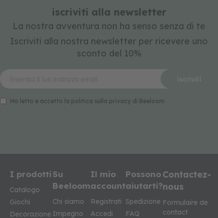
iscriviti alla newsletter
La nostra avventura non ha senso senza di te
Iscriviti alla nostra newsletter per ricevere uno
sconto del 10%
iscriviti
Ho letto e accetto la politica sulla privacy di Beeloom
I prodotti
Su
Il mio
Possono
Contactez-
Beeloom
account
aiutarti?
nous
Catalogo
Chi siamo
Registrati
Spedizione
Giochi
Formulaire de
contact
Impegno
Accedi
FAQ
Decorazione