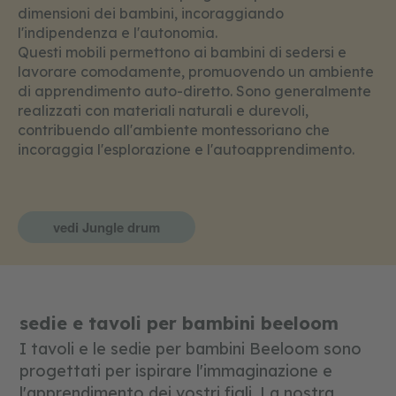
o
dimensioni dei bambini, incoraggiando
l
l'indipendenza e l'autonomia.
i
Questi mobili permettono ai bambini di sedersi e
e
d
lavorare comodamente, promuovendo un ambiente
u
di apprendimento auto-diretto. Sono generalmente
c
realizzati con materiali naturali e durevoli,
a
contribuendo all'ambiente montessoriano che
t
i
incoraggia l'esplorazione e l'autoapprendimento.
v
i
f
vedi Jungle drum
o
r
m
e
e
c
sedie e tavoli per bambini beeloom
o
l
I tavoli e le sedie per bambini Beeloom sono
o
progettati per ispirare l'immaginazione e
r
i
l'apprendimento dei vostri figli. La nostra