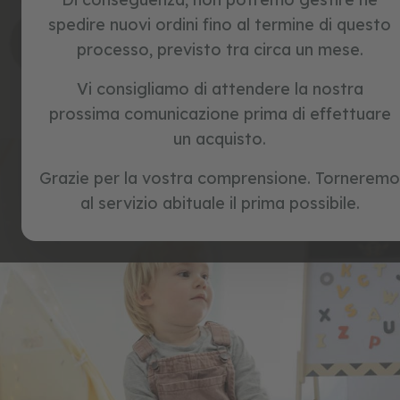
c
spedire nuovi ordini fino al termine di questo
fatemi sapere
l
fatemi sapere
fatemi sapere
quando è
quando è
quando è
e
processo, previsto tra circa un mese.
disponibile
disponibile
disponibile
t
t
Vi consigliamo di attendere la nostra
e
s
prossima comunicazione prima di effettuare
e
un acquisto.
n
z
a
Grazie per la vostra comprensione. Torneremo
p
al servizio abituale il prima possibile.
e
d
a
l
i
g
i
o
c
h
i