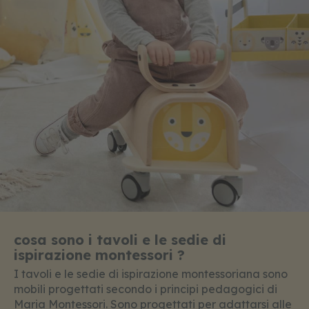
d
i
r
u
o
l
o
p
e
r
b
a
m
b
i
n
i
g
cosa sono i tavoli e le sedie di
i
o
ispirazione montessori ?
c
I tavoli e le sedie di ispirazione montessoriana sono
a
t
mobili progettati secondo i principi pedagogici di
t
Maria Montessori. Sono progettati per adattarsi alle