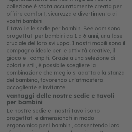
collezione è stata accuratamente creata per
c
offrire comfort, sicurezza e divertimento ai
o
s
vostri bambini.
t
I tavoli e le sedie per bambini Beeloom sono
r
u
progettati per bambini da 1 a 6 anni, una fase
z
cruciale del loro sviluppo. I nostri mobili sono il
i
compagno ideale per le attività creative, il
o
n
gioco e i compiti. Grazie a una selezione di
e
colori e stili, è possibile scegliere la
e
combinazione che meglio si adatta alla stanza
p
u
del bambino, favorendo un'atmosfera
z
accogliente e invitante.
z
l
vantaggi delle nostre sedie e tavoli
e
per bambini
Le nostre sedie e i nostri tavoli sono
progettati e dimensionati in modo
ergonomico per i bambini, consentendo loro