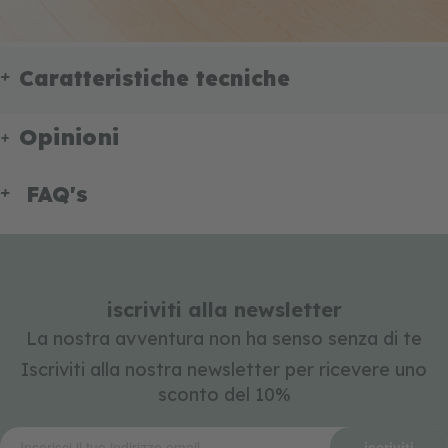
Caratteristiche tecniche
Opinioni
FAQ's
iscriviti alla newsletter
La nostra avventura non ha senso senza di te
Iscriviti alla nostra newsletter per ricevere uno
sconto del 10%
iscriviti