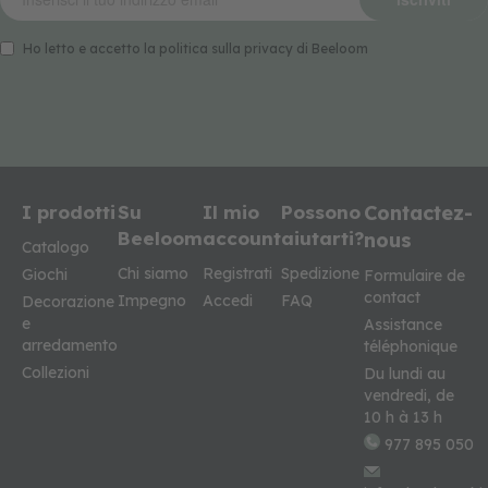
Ho letto e accetto la politica sulla privacy di Beeloom
I prodotti
Su
Il mio
Possono
Contactez-
Beeloom
account
aiutarti?
nous
Catalogo
Chi siamo
Registrati
Spedizione
Giochi
Formulaire de
contact
Impegno
Accedi
FAQ
Decorazione
e
Assistance
arredamento
téléphonique
Collezioni
Du lundi au
vendredi, de
10 h à 13 h
977 895 050