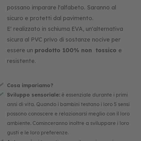
o
possano imparare l'alfabeto. Saranno al
l
i
sicuro e protetti dal pavimento.
e
d
E' realizzato in schiuma EVA, un'alternativa
u
c
sicura al PVC privo di sostanze nocive per
a
t
essere un
prodotto 100% non tossico
e
i
v
resistente.
i
f
o
Cosa impariamo?
r
m
Sviluppo sensoriale:
è essenziale durante i primi
e
anni di vita. Quando i bambini testano i loro 5 sensi
e
c
possono conoscere e relazionarsi meglio con il loro
o
l
ambiente. Cominceranno inoltre a sviluppare i loro
o
gusti e le loro preferenze.
r
i