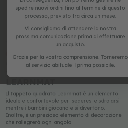
c
spedire nuovi ordini fino al termine di questo
l
e
processo, previsto tra circa un mese.
t
t
Skip
Vi consigliamo di attendere la nostra
e
to
s
prossima comunicazione prima di effettuare
the
e
beginning
Home
LEARNMAT
un acquisto.
n
of
z
the
promo
a
Grazie per la vostra comprensione. Torneremo
images
p
Riferimento:
1300037
al servizio abituale il prima possibile.
gallery
e
tappeto puzzle alfabeto
d
a
LEARNMAT
l
i
Il tappeto quadrato Learnmat è un elemento
g
ideale e confortevole per sederesi e sdraiarsi
i
mentre i bambini giocano e si divertono.
o
c
Inoltre, è un prezioso elemento di decorazione
h
che rallegrerà ogni angolo.
i