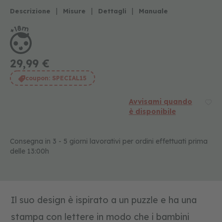
d
i
|
|
|
Descrizione
Misure
Dettagli
Manuale
r
u
o
l
o
29,99 €
p
e
coupon:
SPECIAL15
r
b
a
Avvisami quando
m
è disponibile
b
i
n
Consegna in 3 - 5 giorni lavorativi per ordini effettuati prima
i
delle 13:00h
g
i
o
c
a
Il suo design è ispirato a un puzzle e ha una
t
t
stampa con lettere in modo che i bambini