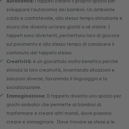
Autonomia:
i tappeti creano il proprio spazio per
c
sviluppare l'autonomia dei bambini. Un ambiente
o
caldo e confortevole, allo stesso tempo stimolante e
s
t
sicuro che diventa un'area giochi a sé stante. I
r
u
tappeti sono divertenti, permettono loro di giocare
z
sul pavimento e allo stesso tempo di conoscere il
i
o
contenuto del tappeto stesso.
n
e
Creatività:
è un giocattolo molto benefico perché
e
stimola la loro creatività, inventando situazioni e
p
u
soluzioni diverse, favorendo il linguaggio e la
z
z
socializzazione.
l
Immaginazione:
Il tappeto diventa uno spazio per
e
giochi simbolici che permette ai bambini di
trasformare e creare altri mondi, dove possono
creare e immaginare. Dove trovare se stessi e le