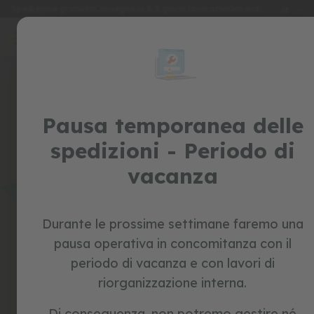
Lingua
Spedizione gratuita
Consegna in 3-5 giorni lavorativi
Garanzia di 2 anni
it
Salta
al
special
contenuto
Skip
prices
to
the
giocattoli
end
of
Pausa temporanea delle
c
the
a
spedizioni - Periodo di
v
images
a
gallery
vacanza
l
c
a
b
i
Durante le prossime settimane faremo una
l
pausa operativa in concomitanza con il
e
periodo di vacanza e con lavori di
b
riorganizzazione interna.
i
c
i
Di conseguenza, non potremo gestire né