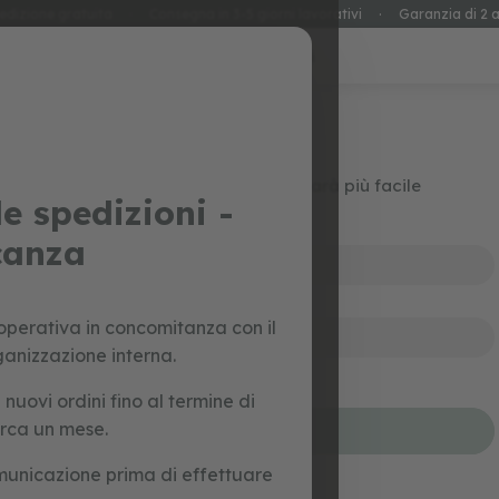
edizione gratuita
·
Consegna in 3-5 giorni lavorativi
·
Garanzia di 2 a
special prices
giocattoli
Accedi
Crea il tuo account e tutto sarà più facile
e spedizioni -
canza
perativa in concomitanza con il
ganizzazione interna.
Hai dimenticato la tua password?
uovi ordini fino al termine di
irca un mese.
accedi
municazione prima di effettuare