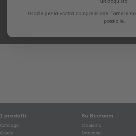
un acquisto.
e
puzzle
Grazie per la vostra comprensione. Torneremo a
possibile.
I prodotti
Su Beeloom
Catalogo
Chi siamo
Giochi
Impegno