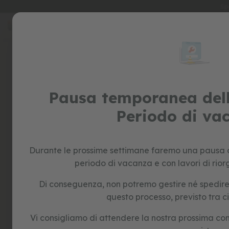
Sp
Salta
al
special
contenuto
prices
giocattoli
cavalcabile
biciclette
senza
Pausa temporanea dell
pedali
Periodo di va
giochi
di
ruolo
per
Durante le prossime settimane faremo una pausa o
bambini
periodo di vacanza e con lavori di rior
giocattoli
educativi
Di conseguenza, non potremo gestire né spedire n
forme
questo processo, previsto tra c
e
colori
Vi consigliamo di attendere la nostra prossima co
costruzione