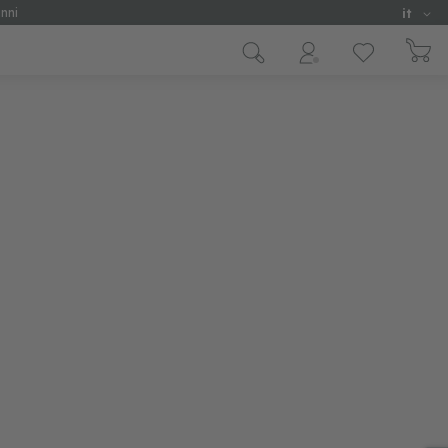
Lingua
nni
it