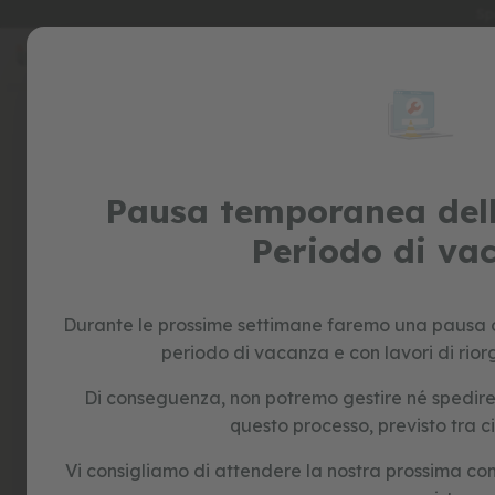
Sp
Salta
al
special
contenuto
prices
giocattoli
cavalcabile
biciclette
senza
Pausa temporanea dell
pedali
Periodo di va
giochi
di
ruolo
per
Durante le prossime settimane faremo una pausa o
bambini
periodo di vacanza e con lavori di rior
giocattoli
educativi
Di conseguenza, non potremo gestire né spedire n
forme
questo processo, previsto tra c
e
colori
Vi consigliamo di attendere la nostra prossima co
costruzione