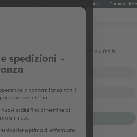
edizione gratuita
·
Consegna in 3-5 giorni lavorativi
·
Garanzia di 2 a
special prices
giocattoli
Accedi
Crea il tuo account e tutto sarà più facile
e spedizioni -
canza
perativa in concomitanza con il
ganizzazione interna.
Hai dimenticato la tua password?
uovi ordini fino al termine di
irca un mese.
accedi
municazione prima di effettuare