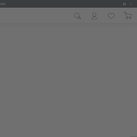
Lingua
nni
it