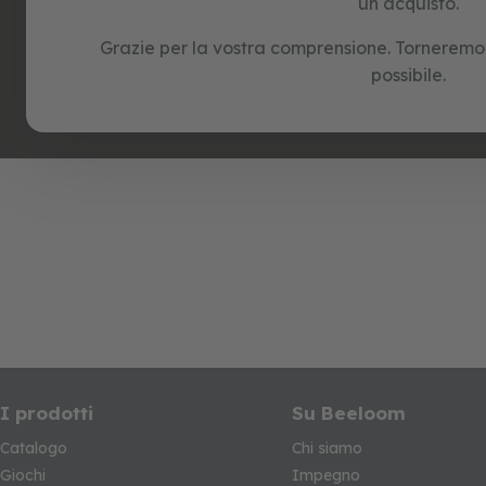
un acquisto.
e
puzzle
Grazie per la vostra comprensione. Torneremo a
possibile.
I prodotti
Su Beeloom
Catalogo
Chi siamo
Giochi
Impegno