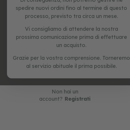
c
spedire nuovi ordini fino al termine di questo
l
o
e
processo, previsto tra circa un mese.
t
t
Vi consigliamo di attendere la nostra
Continua con Google
e
s
prossima comunicazione prima di effettuare
e
un acquisto.
n
Continua con Facebook
z
a
Grazie per la vostra comprensione. Torneremo
p
al servizio abituale il prima possibile.
e
Continua con Amazon
d
a
l
i
Non hai un
account?
Registrati
g
i
o
c
h
i