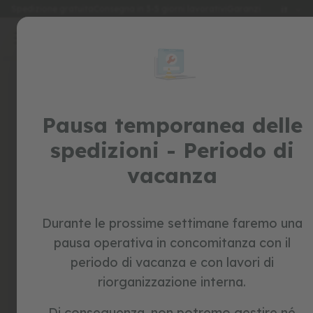
Lingua
Spedizione gratuita
Consegna in 3-5 giorni lavorativi
Garanzia di 2 anni
it
Salta
al
special
contenuto
prices
Accedi
giocattoli
Crea il tuo account e tutto
Pausa temporanea delle
c
a
sarà più facile
spedizioni - Periodo di
v
a
vacanza
l
c
a
b
i
Durante le prossime settimane faremo una
l
pausa operativa in concomitanza con il
e
Hai dimenticato la tua password?
periodo di vacanza e con lavori di
b
riorganizzazione interna.
i
accedi
c
i
Di conseguenza, non potremo gestire né