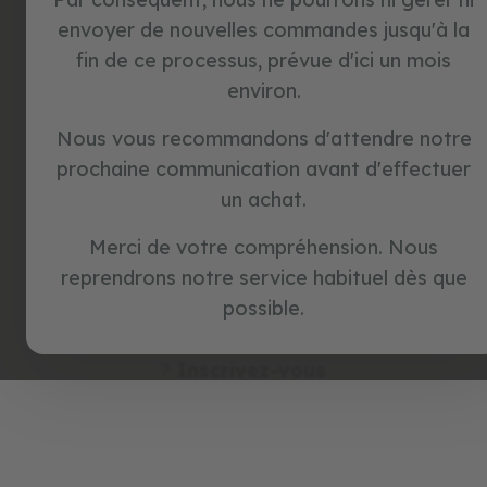
a
envoyer de nouvelles commandes jusqu'à la
n
ou
s
fin de ce processus, prévue d'ici un mois
p
environ.
é
Continuer avec Google
d
a
Nous vous recommandons d'attendre notre
l
prochaine communication avant d'effectuer
e
Continuer avec Facebook
s
un achat.
j
Merci de votre compréhension. Nous
Continuer avec Amazon
e
u
reprendrons notre service habituel dès que
x
possible.
d
'
Vous n'avez pas de compte
i
?
Inscrivez-vous
m
i
t
a
t
i