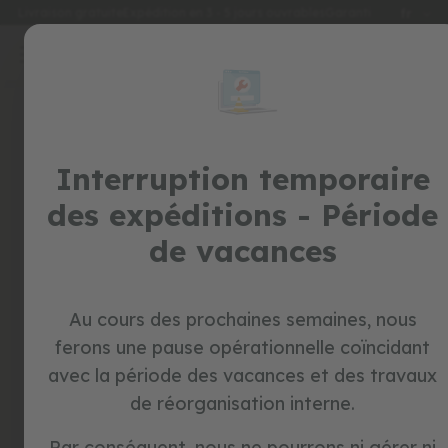
Langu
Livraison gratuite
Expédition en 3 - 5 jours ouvrables
Garantie de 2 ans
fr
Allez
au
special
contenu
prices
Connexion
jouets
Créez votre compte et tout
Interruption temporaire
t
r
sera plus facile
des expéditions - Période
o
t
de vacances
t
e
u
r
s
Au cours des prochaines semaines, nous
ferons une pause opérationnelle coïncidant
v
Mot de passe oublié?
é
avec la période des vacances et des travaux
l
de réorganisation interne.
o
se connecter
s
s
Par conséquent, nous ne pourrons ni gérer ni