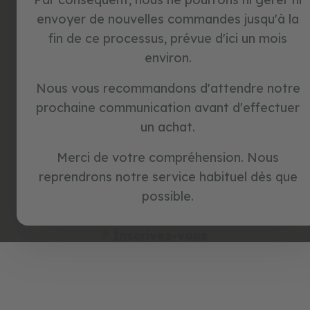
a
envoyer de nouvelles commandes jusqu'à la
n
ou
s
fin de ce processus, prévue d'ici un mois
p
environ.
é
Continuer avec Google
d
a
Nous vous recommandons d'attendre notre
l
prochaine communication avant d'effectuer
e
Continuer avec Facebook
s
un achat.
j
Merci de votre compréhension. Nous
Continuer avec Amazon
e
u
reprendrons notre service habituel dès que
x
possible.
d
'
Vous n'avez pas de compte
i
?
Inscrivez-vous
m
i
t
a
t
i