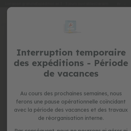
Langu
Livraison gratuite
Expédition en 3 - 5 jours ouvrables
Garantie de 2 ans
fr
Allez
au
special
contenu
prices
Connexion
jouets
Créez votre compte et tout
Interruption temporaire
t
r
sera plus facile
des expéditions - Période
o
t
de vacances
t
e
u
r
s
Au cours des prochaines semaines, nous
ferons une pause opérationnelle coïncidant
v
Mot de passe oublié?
é
avec la période des vacances et des travaux
l
de réorganisation interne.
o
se connecter
s
s
Par conséquent, nous ne pourrons ni gérer ni