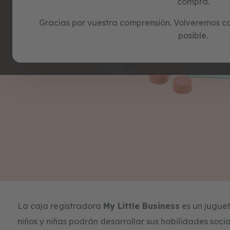
tarjetas
compra.
regalo
Gracias por vuestra comprensión. Volveremos con
blog
posible.
Skip
to
the
beginning
of
La caja registradora
My Little Business
es un juguet
the
images
niños y niñas podrán desarrollar sus habilidades socia