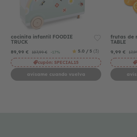
cocinita infantil FOODIE
frutas de
TRUCK
TABLE
5.0 / 5
(3)
89,99 €
9,99 €
107,99 €
17,9
-17%
cupón:
SPECIAL15
avisame cuando vuelva
avi