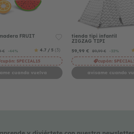
 madera FRUIT
tienda tipi infantil
ZIGZAG TIPI
4.7 / 5
(3)
59,99 €
9 €
89,99 €
-44%
-33%
cupón:
SPECIAL15
cupón:
SPECIAL
same cuando vuelva
avisame cuando vu
aprende y diviértete con nuestra newslette