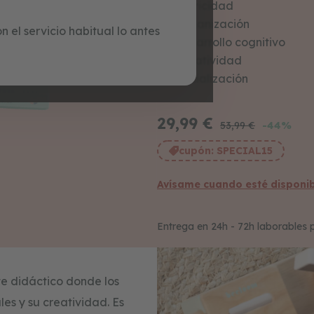
Motricidad
Organización
 el servicio habitual lo antes
Desarrollo cognitivo
Creatividad
Socialización
29,99 €
-44%
53,99 €
cupón:
SPECIAL15
Avísame cuando esté disponib
Entrega en 24h - 72h laborables 
e didáctico donde los
les y su creatividad. Es