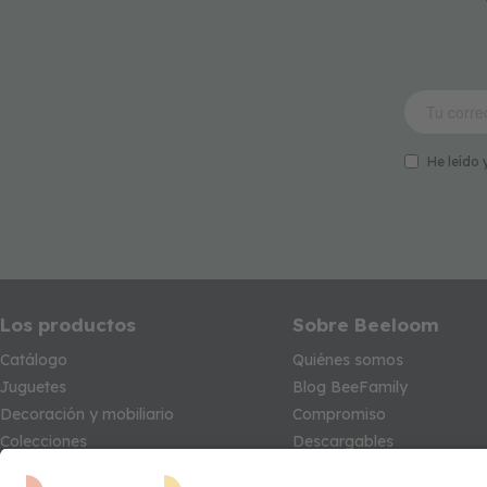
He leído 
Los productos
Sobre Beeloom
Catálogo
Quiénes somos
Juguetes
Blog BeeFamily
Decoración y mobiliario
Compromiso
Colecciones
Descargables