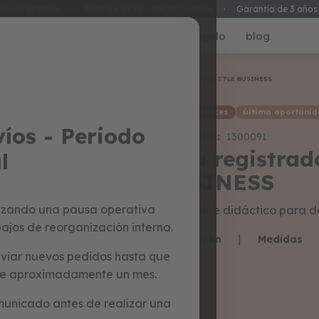
Envío gratuito
·
Entrega en 24 - 72h laborables
·
Garantía de 3 años
ecial prices
juguetes
tarjetas regalo
blog
Inicio
MY LITTLE BUSINESS
special prices
última oportuni
íos - Periodo
Referencia:
1300091
caja registrad
l
BUSINESS
izando una pausa operativa
Un juguete didáctico para de
ajos de reorganización interna.
Descripción
|
Medidas
viar nuevos pedidos hasta que
o de aproximadamente un mes.
unicado antes de realizar una