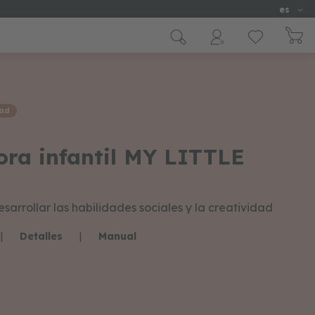
Idioma
es
dad
ora infantil MY LITTLE
sarrollar las habilidades sociales y la creatividad
|
Detalles
|
Manual