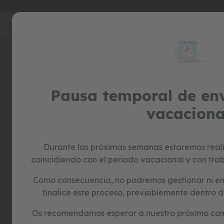
Ir
sp
al
special
contenido
prices
Skip
to
juguetes
the
correpasillos
end
bicicletas
of
sin
Pausa temporal de env
the
pedales
images
vacaciona
juguetes
gallery
imitación
juguetes
educativos
Durante las próximas semanas estaremos real
formas
coincidiendo con el periodo vacacional y con trab
y
colores
Como consecuencia, no podremos gestionar ni en
construcción
finalice este proceso, previsiblemente dentr
y
puzzles
Os recomendamos esperar a nuestro próximo com