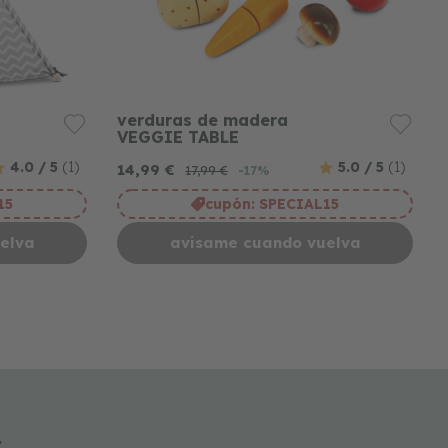
verduras de madera
VEGGIE TABLE
4.0 / 5
(1)
5.0 / 5
(1)
14,99 €
17,99 €
-17%
15
cupón:
SPECIAL15
elva
avisame cuando vuelva
r