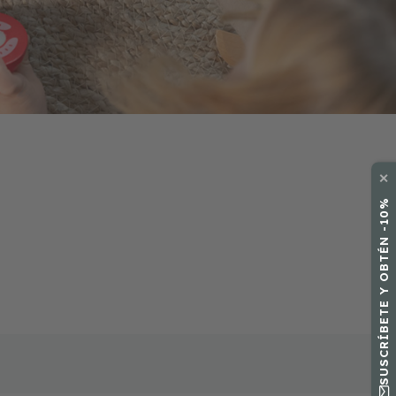
✕
SUSCRÍBETE Y OBTÉN -10%