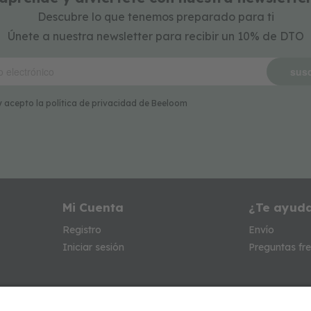
Descubre lo que tenemos preparado para ti
Únete a nuestra newsletter para recibir un 10% de DTO
susc
y acepto la política de privacidad de Beeloom
Mi Cuenta
¿Te ayud
Registro
Envío
Iniciar sesión
Preguntas fr