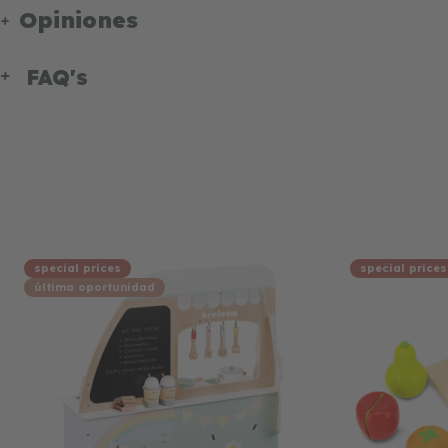
Opiniones
FAQ's
special prices
special prices
última oportunidad