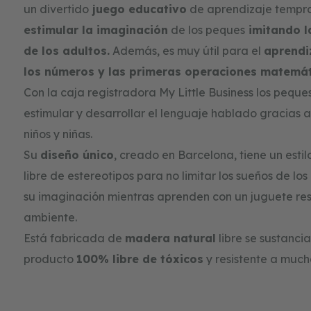
gallery
un divertido
juego educativo
de aprendizaje tempr
estimular la imaginación
de los peques
imitando l
de los adultos.
Además, es muy útil para el
aprendi
los números y las primeras operaciones matemát
Con la caja registradora My Little Business los pequ
estimular y desarrollar el lenguaje hablado gracias a
niños y niñas.
Su
diseño único
, creado en Barcelona, tiene un estil
libre de estereotipos para no limitar los sueños de lo
su imaginación mientras aprenden con un juguete re
ambiente.
Está fabricada de
madera natural
libre se sustanci
producto
100% libre de tóxicos
y resistente a much