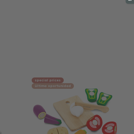
special prices
última oportunidad