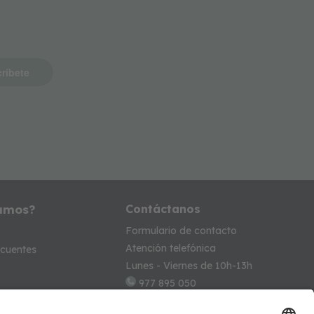
ríbete
amos?
Contáctanos
Formulario de contacto
Atención telefónica
ecuentes
Lunes - Viernes de 10h-13h
977 895 050
info@beeloomkids.com