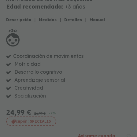
t
e
Edad recomendada:
+3 años
s
i
|
|
|
Descripción
Medidas
Detalles
Manual
m
i
t
a
c
i
ó
Coordinación de movimientos
n
Motricidad
Desarrollo cognitivo
j
u
Aprendizaje sensorial
g
Creatividad
u
e
Socialización
t
e
s
24,99 €
-7%
26,99 €
e
d
cupón:
SPECIAL15
u
c
Avísame cuando