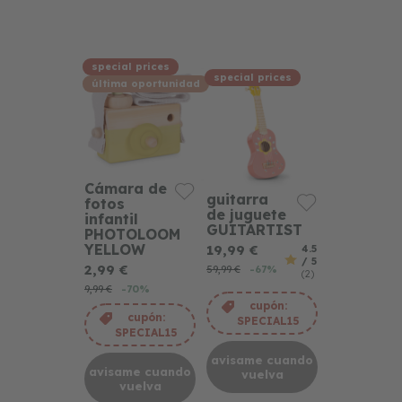
special prices
special prices
última oportunidad
Cámara de
guitarra
fotos
de juguete
infantil
GUITARTIST
PHOTOLOOM
YELLOW
19,99 €
4.5
/ 5
2,99 €
59,99 €
-67%
(2)
9,99 €
-70%
cupón:
cupón:
SPECIAL15
SPECIAL15
avisame cuando
avisame cuando
vuelva
vuelva