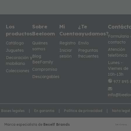
Los
Sobre
Mi
¿Te
Contáct
productos
Beeloom
Cuenta
ayudamos?
Formulario
contacto
Catálogo
Quiénes
Registro
Envío
somos
Atención
Juguetes
Iniciar
Preguntas
telefónica
Blog
sesión
frecuentes
Decoración y
BeeFamily
Lunes -
mobiliario
Viernes de
Compromiso
Colecciones
10h-13h
Descargables
977 895 
info@beelo
Bases legales
En garantia
Política de privacidad
Nota legal
Marca especialista de
Beself Brands