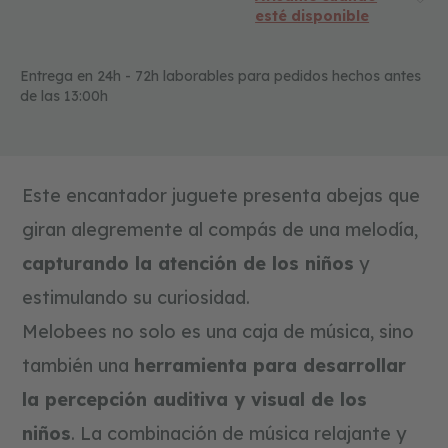
a
esté disponible
t
i
v
o
Entrega en 24h - 72h laborables para pedidos hechos antes
s
de las 13:00h
f
o
r
m
Este encantador juguete presenta abejas que
a
s
giran alegremente al compás de una melodía,
y
c
capturando la atención de los niños
y
o
l
estimulando su curiosidad.
o
Melobees no solo es una caja de música, sino
r
e
también una
herramienta para desarrollar
s
la percepción auditiva y visual de los
c
o
niños
. La combinación de música relajante y
n