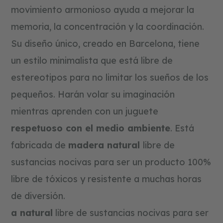
s
movimiento armonioso ayuda a mejorar la
t
r
memoria, la concentración y la coordinación.
u
c
Su diseño único, creado en Barcelona, tiene
c
i
un estilo minimalista que está libre de
ó
estereotipos para no limitar los sueños de los
n
y
pequeños. Harán volar su imaginación
p
u
mientras aprenden con un juguete
z
z
respetuoso con el medio ambiente
. Está
l
e
fabricada de
madera natural
libre de
s
sustancias nocivas para ser un producto 100%
tarjetas
libre de tóxicos y resistente a muchas horas
regalo
de diversión.
blog
a natural
libre de sustancias nocivas para ser