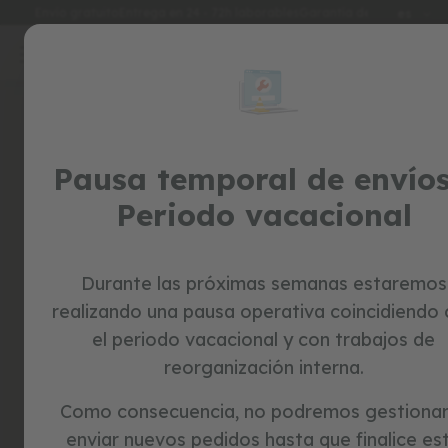
Idioma
Envío gratuito
Entrega en 24 - 72h laborables
Garantía de 3 años
es
Ir
al
special
contenido
Skip
prices
to
the
juguetes
end
of
Pausa temporal de envíos
c
the
o
Periodo vacacional
r
images
r
gallery
e
p
a
Durante las próximas semanas estaremos
s
realizando una pausa operativa coincidiendo
i
l
el periodo vacacional y con trabajos de
l
reorganización interna.
o
s
Como consecuencia, no podremos gestionar
b
enviar nuevos pedidos hasta que finalice es
i