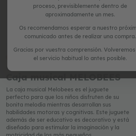
c
proceso, previsiblemente dentro de
i
aproximadamente un mes.
c
l
e
Skip
Os recomendamos esperar a nuestro próxi
t
to
comunicado antes de realizar una compra.
a
the
s
beginning
Inicio
MELOBEES
s
Gracias por vuestra comprensión. Volveremos
of
i
the
el servicio habitual lo antes posible.
special prices
última oportunidad
n
images
p
Referencia:
1300231
gallery
e
Caja musical MELOBEES
d
a
l
La caja musical Melobees es el juguete
e
perfecto para que los niños disfruten de su
s
bonita melodía mientras desarrollan sus
j
habilidades motoras y cognitivas. Este juguete
u
además de ser educativo es decorativo y está
g
u
diseñado para estimular la imaginación y la
e
motricidad de los más pequeños.